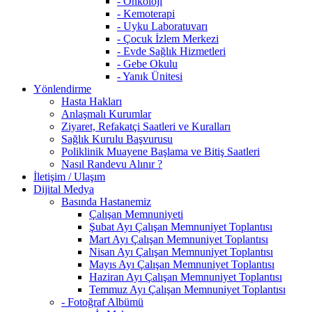
- Onkoloji
- Kemoterapi
- Uyku Laboratuvarı
- Çocuk İzlem Merkezi
- Evde Sağlık Hizmetleri
- Gebe Okulu
- Yanık Ünitesi
Yönlendirme
Hasta Hakları
Anlaşmalı Kurumlar
Ziyaret, Refakatçi Saatleri ve Kuralları
Sağlık Kurulu Başvurusu
Poliklinik Muayene Başlama ve Bitiş Saatleri
Nasıl Randevu Alınır ?
İletişim / Ulaşım
Dijital Medya
Basında Hastanemiz
Çalışan Memnuniyeti
Şubat Ayı Çalışan Memnuniyet Toplantısı
Mart Ayı Çalışan Memnuniyet Toplantısı
Nisan Ayı Çalışan Memnuniyet Toplantısı
Mayıs Ayı Çalışan Memnuniyet Toplantısı
Haziran Ayı Çalışan Memnuniyet Toplantısı
Temmuz Ayı Çalışan Memnuniyet Toplantısı
- Fotoğraf Albümü