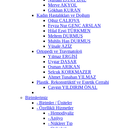
Merve AKYOL
Gökhan KURAN
Kadın Hastalıkları ve Doğum
Oğuz ÇALIOVA
Feyza Nur GENÇ ARSLAN
Hilal Ezgi TÜRKMEN
Meltem DURMUŞ
Muhlis Han DURMUŞ
Vüsale AZİZ
Ortopedi ve Travmatoloji
Yılmaz ERGİŞİ
Uygar DAŞAR
Osman ARIKAN
Selçuk KORKMAZER
Ahmet Tunahan YILMAZ
Plastik, Rekonstrüktif ve Estetik Cerrahi
Çavgın YILDIRIM ÖNAL
Birimlerimiz
- Birimler / Üniteler
- Özellikli Hizmetler
- Hemodiyaliz
- Anjiyo
- Nükleer Tıp