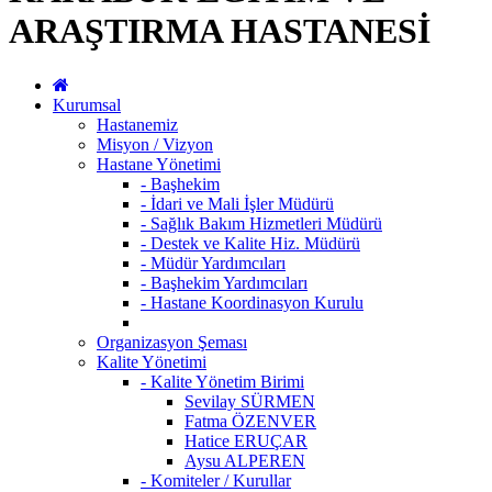
ARAŞTIRMA HASTANESİ
Kurumsal
Hastanemiz
Misyon / Vizyon
Hastane Yönetimi
- Başhekim
- İdari ve Mali İşler Müdürü
- Sağlık Bakım Hizmetleri Müdürü
- Destek ve Kalite Hiz. Müdürü
- Müdür Yardımcıları
- Başhekim Yardımcıları
- Hastane Koordinasyon Kurulu
Organizasyon Şeması
Kalite Yönetimi
- Kalite Yönetim Birimi
Sevilay SÜRMEN
Fatma ÖZENVER
Hatice ERUÇAR
Aysu ALPEREN
- Komiteler / Kurullar