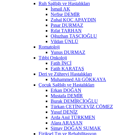
Ruh Sağlığı ve Hastalıkları
İsmail AK
Nefise DEMİR
Zuhal KOÇ APAYDIN
Pınar DURMAZ
Rıfat TARHAN
Oğuzhan TAŞÇIOĞLU
Vildan ÜNLÜ
Romatoloji
Yunus DURMAZ
Tıbbi Onkoloji
Fatih İNCİ
Fatih KARATAŞ
Deri ve Zührevi Hastalıkları
Muhammed Ali GÖKKAYA
Çocuk Sağlığı ve Hastalıkları
Erkan DOĞAN
Mustafa DEMİR
Burak DEMİRCİOĞLU
Türkan ÇETİNCEVİZ CÖMEZ
Yusuf DENİZ
Arda Anıl TÜRKMEN
Alara ARASAN
Simay DOĞAN SUMAK
Fiziksel Tıp ve Rehabilitasyon