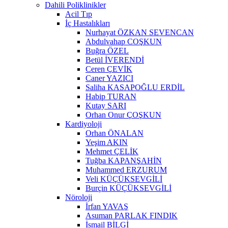
Dahili Poliklinikler
Acil Tıp
İç Hastalıkları
Nurhayat ÖZKAN SEVENCAN
Abdulvahap COŞKUN
Buğra ÖZEL
Betül İVERENDİ
Ceren ÇEVİK
Caner YAZICI
Saliha KASAPOĞLU ERDİL
Habip TURAN
Kutay SARI
Orhan Onur ÇOŞKUN
Kardiyoloji
Orhan ÖNALAN
Yeşim AKIN
Mehmet ÇELİK
Tuğba KAPANŞAHİN
Muhammed ERZURUM
Veli KÜÇÜKSEVGİLİ
Burçin KÜÇÜKSEVGİLİ
Nöroloji
İrfan YAVAŞ
Asuman PARLAK FINDIK
İsmail BİLGİ