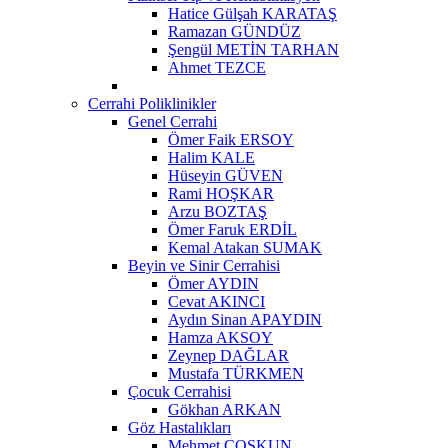
Hatice Gülşah KARATAŞ
Ramazan GÜNDÜZ
Şengül METİN TARHAN
Ahmet TEZCE
Cerrahi Poliklinikler
Genel Cerrahi
Ömer Faik ERSOY
Halim KALE
Hüseyin GÜVEN
Rami HOŞKAR
Arzu BOZTAŞ
Ömer Faruk ERDİL
Kemal Atakan SUMAK
Beyin ve Sinir Cerrahisi
Ömer AYDIN
Cevat AKINCI
Aydın Sinan APAYDIN
Hamza AKSOY
Zeynep DAĞLAR
Mustafa TÜRKMEN
Çocuk Cerrahisi
Gökhan ARKAN
Göz Hastalıkları
Mehmet ÇOŞKUN