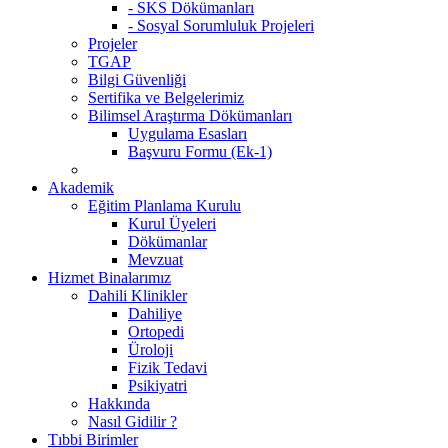
- SKS Dökümanları
- Sosyal Sorumluluk Projeleri
Projeler
TGAP
Bilgi Güvenliği
Sertifika ve Belgelerimiz
Bilimsel Araştırma Dökümanları
Uygulama Esasları
Başvuru Formu (Ek-1)
Akademik
Eğitim Planlama Kurulu
Kurul Üyeleri
Dökümanlar
Mevzuat
Hizmet Binalarımız
Dahili Klinikler
Dahiliye
Ortopedi
Üroloji
Fizik Tedavi
Psikiyatri
Hakkında
Nasıl Gidilir ?
Tıbbi Birimler