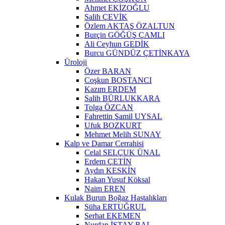
Ahmet EKİZOĞLU
Salih ÇEVİK
Özlem AKTAŞ ÖZALTUN
Burçin GÖĞÜŞ ÇAMLI
Ali Ceyhun GEDİK
Burcu GÜNDÜZ ÇETİNKAYA
Üroloji
Özer BARAN
Coşkun BOSTANCI
Kazım ERDEM
Salih BÜRLUKKARA
Tolga ÖZCAN
Fahrettin Şamil UYSAL
Ufuk BOZKURT
Mehmet Melih SUNAY
Kalp ve Damar Cerrahisi
Celal SELÇUK ÜNAL
Erdem ÇETİN
Aydın KESKİN
Hakan Yusuf Köksal
Naim EREN
Kulak Burun Boğaz Hastalıkları
Süha ERTUĞRUL
Serhat EKEMEN
Nurdan İSTAY BAL