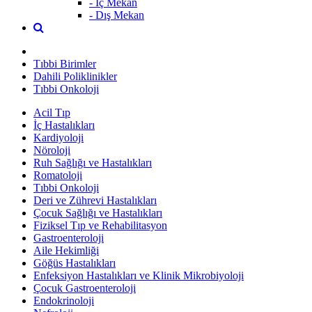
- İç Mekan
- Dış Mekan
Tıbbi Birimler
Dahili Poliklinikler
Tıbbi Onkoloji
Acil Tıp
İç Hastalıkları
Kardiyoloji
Nöroloji
Ruh Sağlığı ve Hastalıkları
Romatoloji
Tıbbi Onkoloji
Deri ve Zührevi Hastalıkları
Çocuk Sağlığı ve Hastalıkları
Fiziksel Tıp ve Rehabilitasyon
Gastroenteroloji
Aile Hekimliği
Göğüs Hastalıkları
Enfeksiyon Hastalıkları ve Klinik Mikrobiyoloji
Çocuk Gastroenteroloji
Endokrinoloji