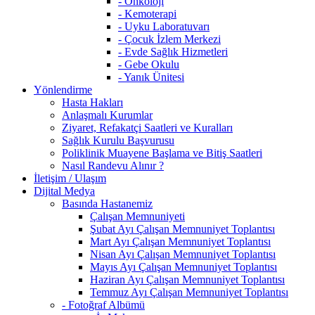
- Onkoloji
- Kemoterapi
- Uyku Laboratuvarı
- Çocuk İzlem Merkezi
- Evde Sağlık Hizmetleri
- Gebe Okulu
- Yanık Ünitesi
Yönlendirme
Hasta Hakları
Anlaşmalı Kurumlar
Ziyaret, Refakatçi Saatleri ve Kuralları
Sağlık Kurulu Başvurusu
Poliklinik Muayene Başlama ve Bitiş Saatleri
Nasıl Randevu Alınır ?
İletişim / Ulaşım
Dijital Medya
Basında Hastanemiz
Çalışan Memnuniyeti
Şubat Ayı Çalışan Memnuniyet Toplantısı
Mart Ayı Çalışan Memnuniyet Toplantısı
Nisan Ayı Çalışan Memnuniyet Toplantısı
Mayıs Ayı Çalışan Memnuniyet Toplantısı
Haziran Ayı Çalışan Memnuniyet Toplantısı
Temmuz Ayı Çalışan Memnuniyet Toplantısı
- Fotoğraf Albümü