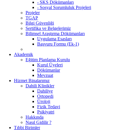
- SKS Dökümanları
- Sosyal Sorumluluk Projeleri
Projeler
TGAP
Bilgi Güvenliği
Sertifika ve Belgelerimiz
Bilimsel Araştırma Dökümanları
Uygulama Esasları
Başvuru Formu (Ek-1)
Akademik
Eğitim Planlama Kurulu
Kurul Üyeleri
Dökümanlar
Mevzuat
Hizmet Binalarımız
Dahili Klinikler
Dahiliye
Ortopedi
Üroloji
Fizik Tedavi
Psikiyatri
Hakkında
Nasıl Gidilir ?
Tıbbi Birimler