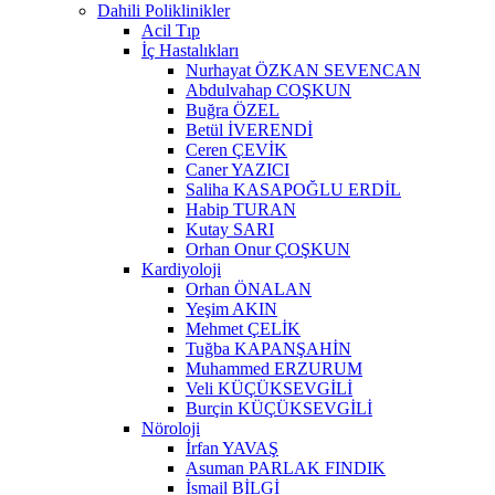
Dahili Poliklinikler
Acil Tıp
İç Hastalıkları
Nurhayat ÖZKAN SEVENCAN
Abdulvahap COŞKUN
Buğra ÖZEL
Betül İVERENDİ
Ceren ÇEVİK
Caner YAZICI
Saliha KASAPOĞLU ERDİL
Habip TURAN
Kutay SARI
Orhan Onur ÇOŞKUN
Kardiyoloji
Orhan ÖNALAN
Yeşim AKIN
Mehmet ÇELİK
Tuğba KAPANŞAHİN
Muhammed ERZURUM
Veli KÜÇÜKSEVGİLİ
Burçin KÜÇÜKSEVGİLİ
Nöroloji
İrfan YAVAŞ
Asuman PARLAK FINDIK
İsmail BİLGİ