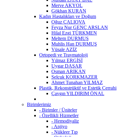
Merve AKYOL
Gökhan KURAN
Kadın Hastalıkları ve Doğum
Oğuz ÇALIOVA
Feyza Nur GENÇ ARSLAN
Hilal Ezgi TÜRKMEN
Meltem DURMUŞ
Muhlis Han DURMUŞ
Vüsale AZİZ
Ortopedi ve Travmatoloji
Yılmaz ERGİŞİ
Uygar DAŞAR
Osman ARIKAN
Selçuk KORKMAZER
Ahmet Tunahan YILMAZ
Plastik, Rekonstrüktif ve Estetik Cerrahi
Çavgın YILDIRIM ÖNAL
Birimlerimiz
- Birimler / Üniteler
- Özellikli Hizmetler
- Hemodiyaliz
- Anjiyo
- Nükleer Tıp