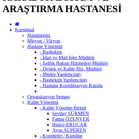
ARAŞTIRMA HASTANESİ
Kurumsal
Hastanemiz
Misyon / Vizyon
Hastane Yönetimi
- Başhekim
- İdari ve Mali İşler Müdürü
- Sağlık Bakım Hizmetleri Müdürü
- Destek ve Kalite Hiz. Müdürü
- Müdür Yardımcıları
- Başhekim Yardımcıları
- Hastane Koordinasyon Kurulu
Organizasyon Şeması
Kalite Yönetimi
- Kalite Yönetim Birimi
Sevilay SÜRMEN
Fatma ÖZENVER
Hatice ERUÇAR
Aysu ALPEREN
- Komiteler / Kurullar