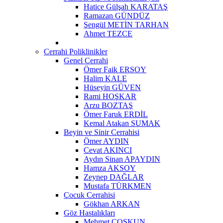
Hatice Gülşah KARATAŞ
Ramazan GÜNDÜZ
Şengül METİN TARHAN
Ahmet TEZCE
Cerrahi Poliklinikler
Genel Cerrahi
Ömer Faik ERSOY
Halim KALE
Hüseyin GÜVEN
Rami HOŞKAR
Arzu BOZTAŞ
Ömer Faruk ERDİL
Kemal Atakan SUMAK
Beyin ve Sinir Cerrahisi
Ömer AYDIN
Cevat AKINCI
Aydın Sinan APAYDIN
Hamza AKSOY
Zeynep DAĞLAR
Mustafa TÜRKMEN
Çocuk Cerrahisi
Gökhan ARKAN
Göz Hastalıkları
Mehmet ÇOŞKUN