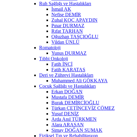
Ruh Sağlığı ve Hastalıkları
İsmail AK
Nefise DEMİR
Zuhal KOÇ APAYDIN
Pınar DURMAZ
Rıfat TARHAN
Oğuzhan TAŞÇIOĞLU
Vildan ÜNLÜ
Romatoloji
Yunus DURMAZ
Tıbbi Onkoloji
Fatih İNCİ
Fatih KARATAŞ
Deri ve Zührevi Hastalıkları
Muhammed Ali GÖKKAYA
Çocuk Sağlığı ve Hastalıkları
Erkan DOĞAN
Mustafa DEMİR
Burak DEMİRCİOĞLU
Türkan ÇETİNCEVİZ CÖMEZ
Yusuf DENİZ
Arda Anıl TÜRKMEN
Alara ARASAN
Simay DOĞAN SUMAK
Fiziksel Tıp ve Rehabilitasyon