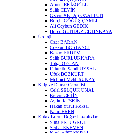
Ahmet EKİZOĞLU
Salih ÇEVİK
Özlem AKTAŞ ÖZALTUN
Burçin GÖĞÜŞ ÇAMLI
Ali Ceyhun GEDİK
Burcu GÜNDÜZ ÇETİNKAYA
Üroloji
Özer BARAN
Coşkun BOSTANCI
Kazım ERDEM
Salih BÜRLUKKARA
Tolga ÖZCAN
Fahrettin Şamil UYSAL
Ufuk BOZKURT
Mehmet Melih SUNAY
Kalp ve Damar Cerrahisi
Celal SELÇUK ÜNAL
Erdem ÇETİN
Aydın KESKİN
Hakan Yusuf Köksal
Naim EREN
Kulak Burun Boğaz Hastalıkları
Süha ERTUĞRUL
Serhat EKEMEN
Nurdan İSTAY BAL