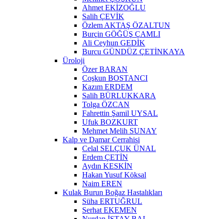
Ahmet EKİZOĞLU
Salih ÇEVİK
Özlem AKTAŞ ÖZALTUN
Burçin GÖĞÜŞ ÇAMLI
Ali Ceyhun GEDİK
Burcu GÜNDÜZ ÇETİNKAYA
Üroloji
Özer BARAN
Coşkun BOSTANCI
Kazım ERDEM
Salih BÜRLUKKARA
Tolga ÖZCAN
Fahrettin Şamil UYSAL
Ufuk BOZKURT
Mehmet Melih SUNAY
Kalp ve Damar Cerrahisi
Celal SELÇUK ÜNAL
Erdem ÇETİN
Aydın KESKİN
Hakan Yusuf Köksal
Naim EREN
Kulak Burun Boğaz Hastalıkları
Süha ERTUĞRUL
Serhat EKEMEN
Nurdan İSTAY BAL