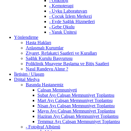
- Onkoloji
- Kemoterapi
- Uyku Laboratuvarı
- Çocuk İzlem Merkezi
- Evde Sağlık Hizmetleri
- Gebe Okulu
- Yanık Ünitesi
Yönlendirme
Hasta Hakları
Anlaşmalı Kurumlar
Ziyaret, Refakatçi Saatleri ve Kuralları
Sağlık Kurulu Başvurusu
Poliklinik Muayene Başlama ve Bitiş Saatleri
Nasıl Randevu Alınır ?
İletişim / Ulaşım
Dijital Medya
Basında Hastanemiz
Çalışan Memnuniyeti
Şubat Ayı Çalışan Memnuniyet Toplantısı
Mart Ayı Çalışan Memnuniyet Toplantısı
Nisan Ayı Çalışan Memnuniyet Toplantısı
Mayıs Ayı Çalışan Memnuniyet Toplantısı
Haziran Ayı Çalışan Memnuniyet Toplantısı
Temmuz Ayı Çalışan Memnuniyet Toplantısı
- Fotoğraf Albümü