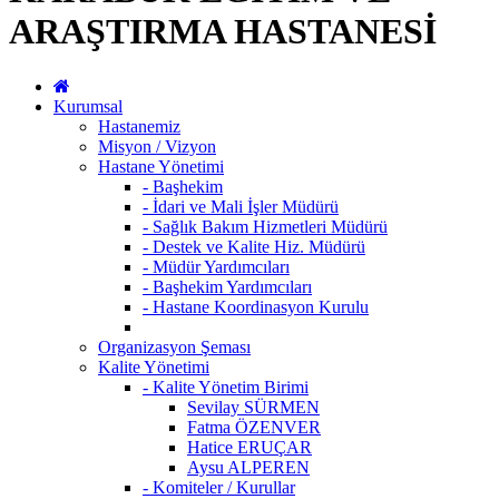
ARAŞTIRMA HASTANESİ
Kurumsal
Hastanemiz
Misyon / Vizyon
Hastane Yönetimi
- Başhekim
- İdari ve Mali İşler Müdürü
- Sağlık Bakım Hizmetleri Müdürü
- Destek ve Kalite Hiz. Müdürü
- Müdür Yardımcıları
- Başhekim Yardımcıları
- Hastane Koordinasyon Kurulu
Organizasyon Şeması
Kalite Yönetimi
- Kalite Yönetim Birimi
Sevilay SÜRMEN
Fatma ÖZENVER
Hatice ERUÇAR
Aysu ALPEREN
- Komiteler / Kurullar