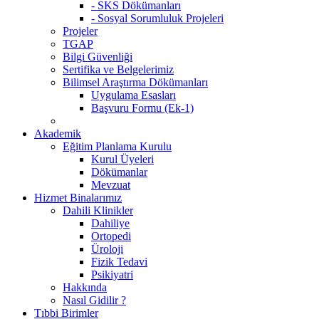
- SKS Dökümanları
- Sosyal Sorumluluk Projeleri
Projeler
TGAP
Bilgi Güvenliği
Sertifika ve Belgelerimiz
Bilimsel Araştırma Dökümanları
Uygulama Esasları
Başvuru Formu (Ek-1)
Akademik
Eğitim Planlama Kurulu
Kurul Üyeleri
Dökümanlar
Mevzuat
Hizmet Binalarımız
Dahili Klinikler
Dahiliye
Ortopedi
Üroloji
Fizik Tedavi
Psikiyatri
Hakkında
Nasıl Gidilir ?
Tıbbi Birimler