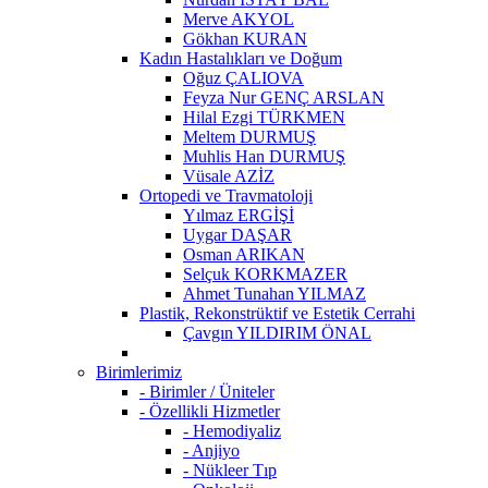
Merve AKYOL
Gökhan KURAN
Kadın Hastalıkları ve Doğum
Oğuz ÇALIOVA
Feyza Nur GENÇ ARSLAN
Hilal Ezgi TÜRKMEN
Meltem DURMUŞ
Muhlis Han DURMUŞ
Vüsale AZİZ
Ortopedi ve Travmatoloji
Yılmaz ERGİŞİ
Uygar DAŞAR
Osman ARIKAN
Selçuk KORKMAZER
Ahmet Tunahan YILMAZ
Plastik, Rekonstrüktif ve Estetik Cerrahi
Çavgın YILDIRIM ÖNAL
Birimlerimiz
- Birimler / Üniteler
- Özellikli Hizmetler
- Hemodiyaliz
- Anjiyo
- Nükleer Tıp