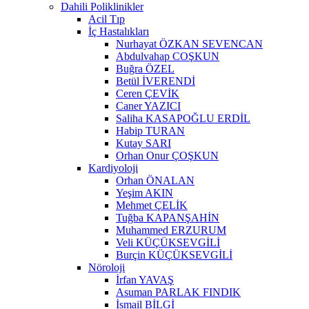
Dahili Poliklinikler
Acil Tıp
İç Hastalıkları
Nurhayat ÖZKAN SEVENCAN
Abdulvahap COŞKUN
Buğra ÖZEL
Betül İVERENDİ
Ceren ÇEVİK
Caner YAZICI
Saliha KASAPOĞLU ERDİL
Habip TURAN
Kutay SARI
Orhan Onur ÇOŞKUN
Kardiyoloji
Orhan ÖNALAN
Yeşim AKIN
Mehmet ÇELİK
Tuğba KAPANŞAHİN
Muhammed ERZURUM
Veli KÜÇÜKSEVGİLİ
Burçin KÜÇÜKSEVGİLİ
Nöroloji
İrfan YAVAŞ
Asuman PARLAK FINDIK
İsmail BİLGİ