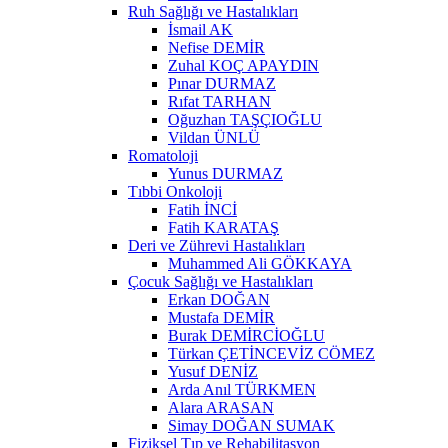
Ruh Sağlığı ve Hastalıkları
İsmail AK
Nefise DEMİR
Zuhal KOÇ APAYDIN
Pınar DURMAZ
Rıfat TARHAN
Oğuzhan TAŞÇIOĞLU
Vildan ÜNLÜ
Romatoloji
Yunus DURMAZ
Tıbbi Onkoloji
Fatih İNCİ
Fatih KARATAŞ
Deri ve Zührevi Hastalıkları
Muhammed Ali GÖKKAYA
Çocuk Sağlığı ve Hastalıkları
Erkan DOĞAN
Mustafa DEMİR
Burak DEMİRCİOĞLU
Türkan ÇETİNCEVİZ CÖMEZ
Yusuf DENİZ
Arda Anıl TÜRKMEN
Alara ARASAN
Simay DOĞAN SUMAK
Fiziksel Tıp ve Rehabilitasyon