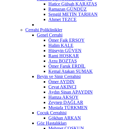
Hatice Gülşah KARATAŞ
Ramazan GÜNDÜZ
Şengül METİN TARHAN
Ahmet TEZCE
Cerrahi Poliklinikler
Genel Cerrahi
Ömer Faik ERSOY
Halim KALE
Hüseyin GÜVEN
Rami HOŞKAR
Arzu BOZTAŞ
Ömer Faruk ERDİL
Kemal Atakan SUMAK
Beyin ve Sinir Cerrahisi
Ömer AYDIN
Cevat AKINCI
Aydın Sinan APAYDIN
Hamza AKSOY
Zeynep DAĞLAR
Mustafa TÜRKMEN
Çocuk Cerrahisi
Gökhan ARKAN
Göz Hastalıkları
Mehmet ÇOŞKUN