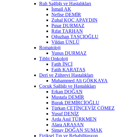
Ruh Sağlığı ve Hastalıkları
İsmail AK
Nefise DEMİR
Zuhal KOÇ APAYDIN
Pınar DURMAZ
Rıfat TARHAN
Oğuzhan TAŞÇIOĞLU
Vildan ÜNLÜ
Romatoloji
Yunus DURMAZ
Tıbbi Onkoloji
Fatih İNCİ
Fatih KARATAŞ
Deri ve Zührevi Hastalıkları
Muhammed Ali GÖKKAYA
Çocuk Sağlığı ve Hastalıkları
Erkan DOĞAN
Mustafa DEMİR
Burak DEMİRCİOĞLU
Türkan ÇETİNCEVİZ CÖMEZ
Yusuf DENİZ
Arda Anıl TÜRKMEN
Alara ARASAN
Simay DOĞAN SUMAK
Fiziksel Tıp ve Rehabilitasyon