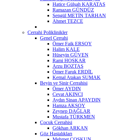
Hatice Gülşah KARATAŞ
Ramazan GÜNDÜZ
Şengül METİN TARHAN
Ahmet TEZCE
Cerrahi Poliklinikler
Genel Cerrahi
Ömer Faik ERSOY
Halim KALE
Hüseyin GÜVEN
Rami HOŞKAR
Arzu BOZTAŞ
Ömer Faruk ERDİL
Kemal Atakan SUMAK
Beyin ve Sinir Cerrahisi
Ömer AYDIN
Cevat AKINCI
Aydın Sinan APAYDIN
Hamza AKSOY
Zeynep DAĞLAR
Mustafa TÜRKMEN
Çocuk Cerrahisi
Gökhan ARKAN
Göz Hastalıkları
Mehmet ÇOŞKUN