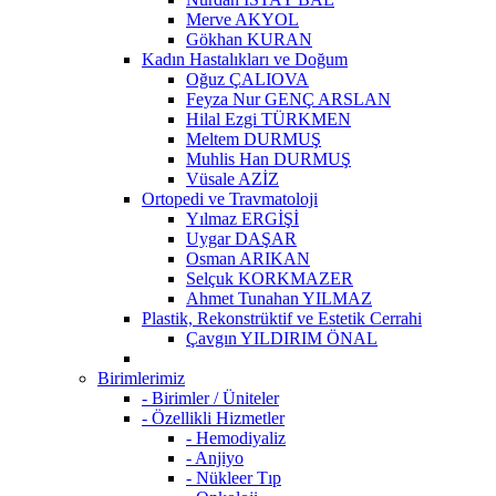
Merve AKYOL
Gökhan KURAN
Kadın Hastalıkları ve Doğum
Oğuz ÇALIOVA
Feyza Nur GENÇ ARSLAN
Hilal Ezgi TÜRKMEN
Meltem DURMUŞ
Muhlis Han DURMUŞ
Vüsale AZİZ
Ortopedi ve Travmatoloji
Yılmaz ERGİŞİ
Uygar DAŞAR
Osman ARIKAN
Selçuk KORKMAZER
Ahmet Tunahan YILMAZ
Plastik, Rekonstrüktif ve Estetik Cerrahi
Çavgın YILDIRIM ÖNAL
Birimlerimiz
- Birimler / Üniteler
- Özellikli Hizmetler
- Hemodiyaliz
- Anjiyo
- Nükleer Tıp