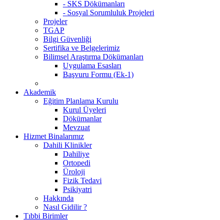
- SKS Dökümanları
- Sosyal Sorumluluk Projeleri
Projeler
TGAP
Bilgi Güvenliği
Sertifika ve Belgelerimiz
Bilimsel Araştırma Dökümanları
Uygulama Esasları
Başvuru Formu (Ek-1)
Akademik
Eğitim Planlama Kurulu
Kurul Üyeleri
Dökümanlar
Mevzuat
Hizmet Binalarımız
Dahili Klinikler
Dahiliye
Ortopedi
Üroloji
Fizik Tedavi
Psikiyatri
Hakkında
Nasıl Gidilir ?
Tıbbi Birimler