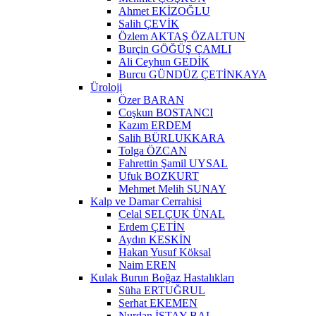
Ahmet EKİZOĞLU
Salih ÇEVİK
Özlem AKTAŞ ÖZALTUN
Burçin GÖĞÜŞ ÇAMLI
Ali Ceyhun GEDİK
Burcu GÜNDÜZ ÇETİNKAYA
Üroloji
Özer BARAN
Coşkun BOSTANCI
Kazım ERDEM
Salih BÜRLUKKARA
Tolga ÖZCAN
Fahrettin Şamil UYSAL
Ufuk BOZKURT
Mehmet Melih SUNAY
Kalp ve Damar Cerrahisi
Celal SELÇUK ÜNAL
Erdem ÇETİN
Aydın KESKİN
Hakan Yusuf Köksal
Naim EREN
Kulak Burun Boğaz Hastalıkları
Süha ERTUĞRUL
Serhat EKEMEN
Nurdan İSTAY BAL