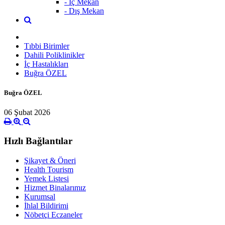
- İç Mekan
- Dış Mekan
Tıbbi Birimler
Dahili Poliklinikler
İç Hastalıkları
Buğra ÖZEL
Buğra ÖZEL
06 Şubat 2026
Hızlı Bağlantılar
Şikayet & Öneri
Health Tourism
Yemek Listesi
Hizmet Binalarımız
Kurumsal
İhlal Bildirimi
Nöbetçi Eczaneler