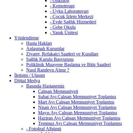
- Onkoloji
- Kemoterapi
- Uyku Laboratuvarı
- Çocuk İzlem Merkezi
- Evde Sağlık Hizmetleri
- Gebe Okulu
- Yanık Ünitesi
Yönlendirme
Hasta Hakları
Anlaşmalı Kurumlar
Ziyaret, Refakatçi Saatleri ve Kuralları
Sağlık Kurulu Başvurusu
Poliklinik Muayene Başlama ve Bitiş Saatleri
Nasıl Randevu Alınır ?
İletişim / Ulaşım
Dijital Medya
Basında Hastanemiz
Çalışan Memnuniyeti
Şubat Ayı Çalışan Memnuniyet Toplantısı
Mart Ayı Çalışan Memnuniyet Toplantısı
Nisan Ayı Çalışan Memnuniyet Toplantısı
Mayıs Ayı Çalışan Memnuniyet Toplantısı
Haziran Ayı Çalışan Memnuniyet Toplantısı
Temmuz Ayı Çalışan Memnuniyet Toplantısı
- Fotoğraf Albümü