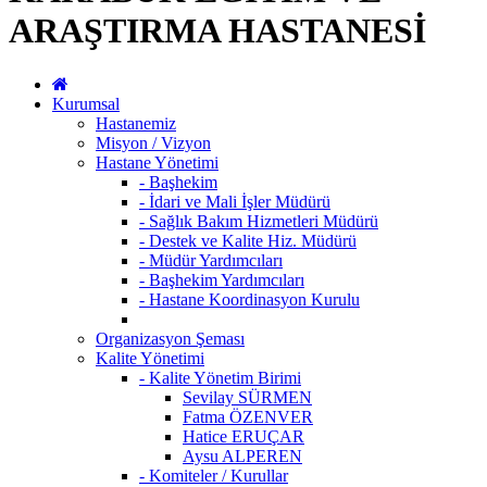
ARAŞTIRMA HASTANESİ
Kurumsal
Hastanemiz
Misyon / Vizyon
Hastane Yönetimi
- Başhekim
- İdari ve Mali İşler Müdürü
- Sağlık Bakım Hizmetleri Müdürü
- Destek ve Kalite Hiz. Müdürü
- Müdür Yardımcıları
- Başhekim Yardımcıları
- Hastane Koordinasyon Kurulu
Organizasyon Şeması
Kalite Yönetimi
- Kalite Yönetim Birimi
Sevilay SÜRMEN
Fatma ÖZENVER
Hatice ERUÇAR
Aysu ALPEREN
- Komiteler / Kurullar