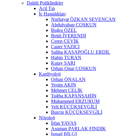
Dahili Poliklinikler
Acil Tıp
İç Hastalıkları
Nurhayat ÖZKAN SEVENCAN
Abdulvahap COŞKUN
Buğra ÖZEL
Betül İVERENDİ
Ceren ÇEVİK
Caner YAZICI
Saliha KASAPOĞLU ERDİL
Habip TURAN
Kutay SARI
Orhan Onur ÇOŞKUN
Kardiyoloji
Orhan ÖNALAN
Yeşim AKIN
Mehmet ÇELİK
Tuğba KAPANŞAHİN
Muhammed ERZURUM
Veli KÜÇÜKSEVGİLİ
Burçin KÜÇÜKSEVGİLİ
Nöroloji
İrfan YAVAŞ
Asuman PARLAK FINDIK
İsmail BİLGİ