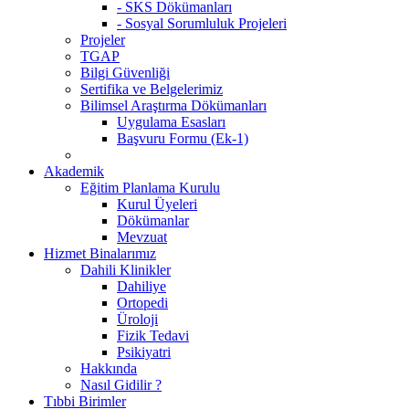
- SKS Dökümanları
- Sosyal Sorumluluk Projeleri
Projeler
TGAP
Bilgi Güvenliği
Sertifika ve Belgelerimiz
Bilimsel Araştırma Dökümanları
Uygulama Esasları
Başvuru Formu (Ek-1)
Akademik
Eğitim Planlama Kurulu
Kurul Üyeleri
Dökümanlar
Mevzuat
Hizmet Binalarımız
Dahili Klinikler
Dahiliye
Ortopedi
Üroloji
Fizik Tedavi
Psikiyatri
Hakkında
Nasıl Gidilir ?
Tıbbi Birimler