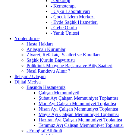
- Onkoloji
- Kemoterapi
- Uyku Laboratuvarı
- Çocuk İzlem Merkezi
- Evde Sağlık Hizmetleri
- Gebe Okulu
- Yanık Ünitesi
Yönlendirme
Hasta Hakları
Anlaşmalı Kurumlar
Ziyaret, Refakatçi Saatleri ve Kuralları
Sağlık Kurulu Başvurusu
Poliklinik Muayene Başlama ve Bitiş Saatleri
Nasıl Randevu Alınır ?
İletişim / Ulaşım
Dijital Medya
Basında Hastanemiz
Çalışan Memnuniyeti
Şubat Ayı Çalışan Memnuniyet Toplantısı
Mart Ayı Çalışan Memnuniyet Toplantısı
Nisan Ayı Çalışan Memnuniyet Toplantısı
Mayıs Ayı Çalışan Memnuniyet Toplantısı
Haziran Ayı Çalışan Memnuniyet Toplantısı
Temmuz Ayı Çalışan Memnuniyet Toplantısı
- Fotoğraf Albümü