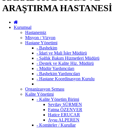
ARAŞTIRMA HASTANESİ
Kurumsal
Hastanemiz
Misyon / Vizyon
Hastane Yönetimi
- Başhekim
- İdari ve Mali İşler Müdürü
- Sağlık Bakım Hizmetleri Müdürü
- Destek ve Kalite Hiz. Müdürü
- Müdür Yardımcıları
- Başhekim Yardımcıları
- Hastane Koordinasyon Kurulu
Organizasyon Şeması
Kalite Yönetimi
- Kalite Yönetim Birimi
Sevilay SÜRMEN
Fatma ÖZENVER
Hatice ERUÇAR
Aysu ALPEREN
- Komiteler / Kurullar