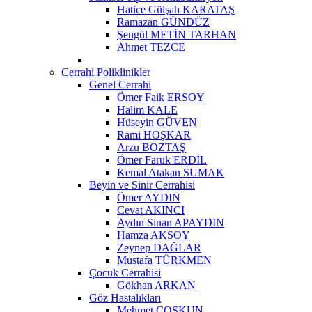
Hatice Gülşah KARATAŞ
Ramazan GÜNDÜZ
Şengül METİN TARHAN
Ahmet TEZCE
Cerrahi Poliklinikler
Genel Cerrahi
Ömer Faik ERSOY
Halim KALE
Hüseyin GÜVEN
Rami HOŞKAR
Arzu BOZTAŞ
Ömer Faruk ERDİL
Kemal Atakan SUMAK
Beyin ve Sinir Cerrahisi
Ömer AYDIN
Cevat AKINCI
Aydın Sinan APAYDIN
Hamza AKSOY
Zeynep DAĞLAR
Mustafa TÜRKMEN
Çocuk Cerrahisi
Gökhan ARKAN
Göz Hastalıkları
Mehmet ÇOŞKUN