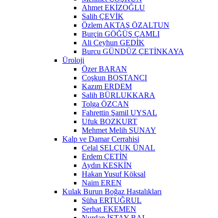
Ahmet EKİZOĞLU
Salih ÇEVİK
Özlem AKTAŞ ÖZALTUN
Burçin GÖĞÜŞ ÇAMLI
Ali Ceyhun GEDİK
Burcu GÜNDÜZ ÇETİNKAYA
Üroloji
Özer BARAN
Coşkun BOSTANCI
Kazım ERDEM
Salih BÜRLUKKARA
Tolga ÖZCAN
Fahrettin Şamil UYSAL
Ufuk BOZKURT
Mehmet Melih SUNAY
Kalp ve Damar Cerrahisi
Celal SELÇUK ÜNAL
Erdem ÇETİN
Aydın KESKİN
Hakan Yusuf Köksal
Naim EREN
Kulak Burun Boğaz Hastalıkları
Süha ERTUĞRUL
Serhat EKEMEN
Nurdan İSTAY BAL