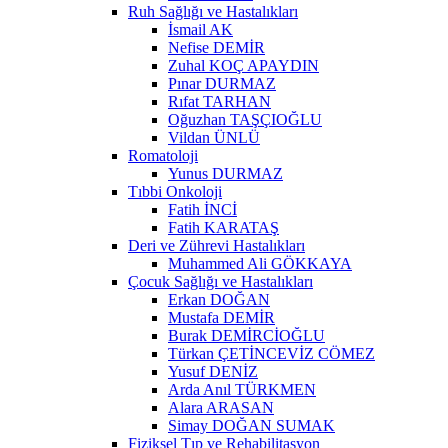
Ruh Sağlığı ve Hastalıkları
İsmail AK
Nefise DEMİR
Zuhal KOÇ APAYDIN
Pınar DURMAZ
Rıfat TARHAN
Oğuzhan TAŞÇIOĞLU
Vildan ÜNLÜ
Romatoloji
Yunus DURMAZ
Tıbbi Onkoloji
Fatih İNCİ
Fatih KARATAŞ
Deri ve Zührevi Hastalıkları
Muhammed Ali GÖKKAYA
Çocuk Sağlığı ve Hastalıkları
Erkan DOĞAN
Mustafa DEMİR
Burak DEMİRCİOĞLU
Türkan ÇETİNCEVİZ CÖMEZ
Yusuf DENİZ
Arda Anıl TÜRKMEN
Alara ARASAN
Simay DOĞAN SUMAK
Fiziksel Tıp ve Rehabilitasyon