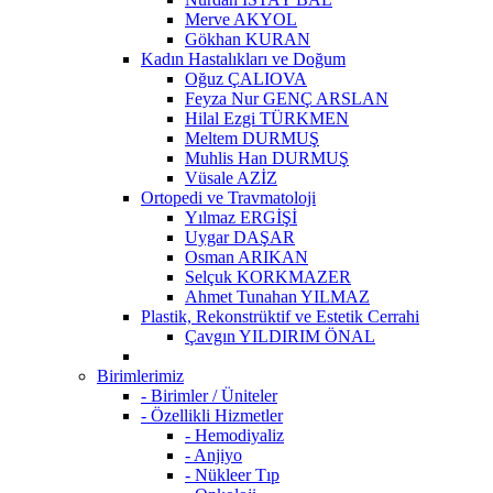
Merve AKYOL
Gökhan KURAN
Kadın Hastalıkları ve Doğum
Oğuz ÇALIOVA
Feyza Nur GENÇ ARSLAN
Hilal Ezgi TÜRKMEN
Meltem DURMUŞ
Muhlis Han DURMUŞ
Vüsale AZİZ
Ortopedi ve Travmatoloji
Yılmaz ERGİŞİ
Uygar DAŞAR
Osman ARIKAN
Selçuk KORKMAZER
Ahmet Tunahan YILMAZ
Plastik, Rekonstrüktif ve Estetik Cerrahi
Çavgın YILDIRIM ÖNAL
Birimlerimiz
- Birimler / Üniteler
- Özellikli Hizmetler
- Hemodiyaliz
- Anjiyo
- Nükleer Tıp