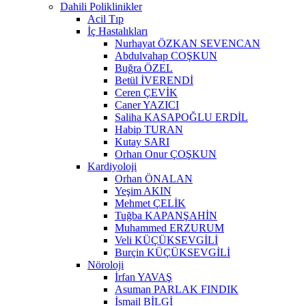
Dahili Poliklinikler
Acil Tıp
İç Hastalıkları
Nurhayat ÖZKAN SEVENCAN
Abdulvahap COŞKUN
Buğra ÖZEL
Betül İVERENDİ
Ceren ÇEVİK
Caner YAZICI
Saliha KASAPOĞLU ERDİL
Habip TURAN
Kutay SARI
Orhan Onur ÇOŞKUN
Kardiyoloji
Orhan ÖNALAN
Yeşim AKIN
Mehmet ÇELİK
Tuğba KAPANŞAHİN
Muhammed ERZURUM
Veli KÜÇÜKSEVGİLİ
Burçin KÜÇÜKSEVGİLİ
Nöroloji
İrfan YAVAŞ
Asuman PARLAK FINDIK
İsmail BİLGİ