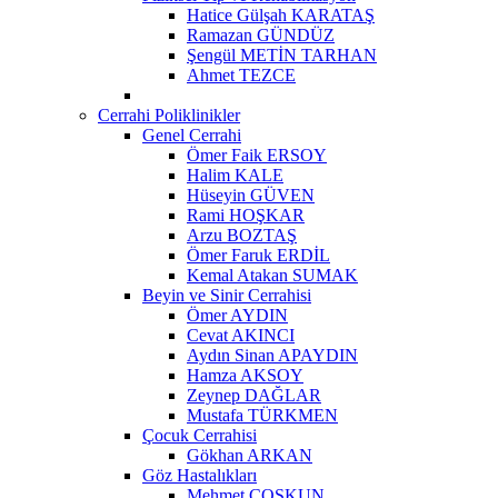
Hatice Gülşah KARATAŞ
Ramazan GÜNDÜZ
Şengül METİN TARHAN
Ahmet TEZCE
Cerrahi Poliklinikler
Genel Cerrahi
Ömer Faik ERSOY
Halim KALE
Hüseyin GÜVEN
Rami HOŞKAR
Arzu BOZTAŞ
Ömer Faruk ERDİL
Kemal Atakan SUMAK
Beyin ve Sinir Cerrahisi
Ömer AYDIN
Cevat AKINCI
Aydın Sinan APAYDIN
Hamza AKSOY
Zeynep DAĞLAR
Mustafa TÜRKMEN
Çocuk Cerrahisi
Gökhan ARKAN
Göz Hastalıkları
Mehmet ÇOŞKUN