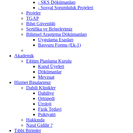
- SKS Dökümanları
- Sosyal Sorumluluk Projeleri
Projeler
TGAP
Bilgi Güvenliği
Sertifika ve Belgelerimiz
Bilimsel Araştırma Dökümanları
Uygulama Esasları
Başvuru Formu (Ek-1)
Akademik
Eğitim Planlama Kurulu
Kurul Üyeleri
Dökümanlar
Mevzuat
Hizmet Binalarımız
Dahili Klinikler
Dahiliye
Ortopedi
Üroloji
Fizik Tedavi
Psikiyatri
Hakkında
Nasıl Gidilir ?
Tıbbi Birimler