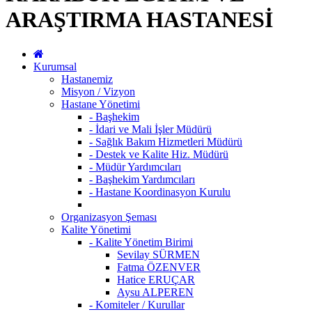
ARAŞTIRMA HASTANESİ
Kurumsal
Hastanemiz
Misyon / Vizyon
Hastane Yönetimi
- Başhekim
- İdari ve Mali İşler Müdürü
- Sağlık Bakım Hizmetleri Müdürü
- Destek ve Kalite Hiz. Müdürü
- Müdür Yardımcıları
- Başhekim Yardımcıları
- Hastane Koordinasyon Kurulu
Organizasyon Şeması
Kalite Yönetimi
- Kalite Yönetim Birimi
Sevilay SÜRMEN
Fatma ÖZENVER
Hatice ERUÇAR
Aysu ALPEREN
- Komiteler / Kurullar