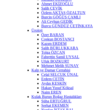
Ahmet EKİZOĞLU
Salih ÇEVİK
Özlem AKTAŞ ÖZALTUN
Burçin GÖĞÜŞ ÇAMLI
Ali Ceyhun GEDİK
Burcu GÜNDÜZ ÇETİNKAYA
Üroloji
Özer BARAN
Coşkun BOSTANCI
Kazım ERDEM
Salih BÜRLUKKARA
Tolga ÖZCAN
Fahrettin Şamil UYSAL
Ufuk BOZKURT
Mehmet Melih SUNAY
Kalp ve Damar Cerrahisi
Celal SELÇUK ÜNAL
Erdem ÇETİN
Aydın KESKİN
Hakan Yusuf Köksal
Naim EREN
Kulak Burun Boğaz Hastalıkları
Süha ERTUĞRUL
Serhat EKEMEN
Nurdan İSTAY BAL