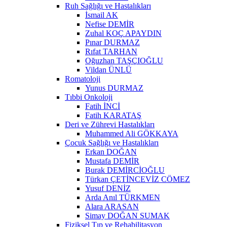
Ruh Sağlığı ve Hastalıkları
İsmail AK
Nefise DEMİR
Zuhal KOÇ APAYDIN
Pınar DURMAZ
Rıfat TARHAN
Oğuzhan TAŞÇIOĞLU
Vildan ÜNLÜ
Romatoloji
Yunus DURMAZ
Tıbbi Onkoloji
Fatih İNCİ
Fatih KARATAŞ
Deri ve Zührevi Hastalıkları
Muhammed Ali GÖKKAYA
Çocuk Sağlığı ve Hastalıkları
Erkan DOĞAN
Mustafa DEMİR
Burak DEMİRCİOĞLU
Türkan ÇETİNCEVİZ CÖMEZ
Yusuf DENİZ
Arda Anıl TÜRKMEN
Alara ARASAN
Simay DOĞAN SUMAK
Fiziksel Tıp ve Rehabilitasyon