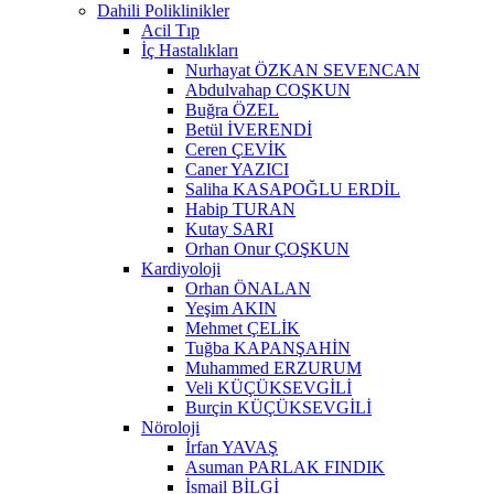
Dahili Poliklinikler
Acil Tıp
İç Hastalıkları
Nurhayat ÖZKAN SEVENCAN
Abdulvahap COŞKUN
Buğra ÖZEL
Betül İVERENDİ
Ceren ÇEVİK
Caner YAZICI
Saliha KASAPOĞLU ERDİL
Habip TURAN
Kutay SARI
Orhan Onur ÇOŞKUN
Kardiyoloji
Orhan ÖNALAN
Yeşim AKIN
Mehmet ÇELİK
Tuğba KAPANŞAHİN
Muhammed ERZURUM
Veli KÜÇÜKSEVGİLİ
Burçin KÜÇÜKSEVGİLİ
Nöroloji
İrfan YAVAŞ
Asuman PARLAK FINDIK
İsmail BİLGİ