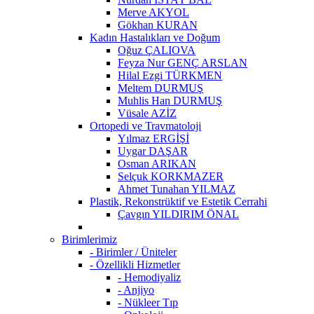
Merve AKYOL
Gökhan KURAN
Kadın Hastalıkları ve Doğum
Oğuz ÇALIOVA
Feyza Nur GENÇ ARSLAN
Hilal Ezgi TÜRKMEN
Meltem DURMUŞ
Muhlis Han DURMUŞ
Vüsale AZİZ
Ortopedi ve Travmatoloji
Yılmaz ERGİŞİ
Uygar DAŞAR
Osman ARIKAN
Selçuk KORKMAZER
Ahmet Tunahan YILMAZ
Plastik, Rekonstrüktif ve Estetik Cerrahi
Çavgın YILDIRIM ÖNAL
Birimlerimiz
- Birimler / Üniteler
- Özellikli Hizmetler
- Hemodiyaliz
- Anjiyo
- Nükleer Tıp