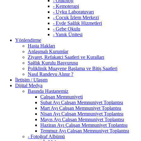
- Onkoloji
- Kemoterapi
- Uyku Laboratuvarı
- Çocuk İzlem Merkezi
- Evde Sağlık Hizmetleri
- Gebe Okulu
- Yanık Ünitesi
Yönlendirme
Hasta Hakları
Anlaşmalı Kurumlar
Ziyaret, Refakatçi Saatleri ve Kuralları
Sağlık Kurulu Başvurusu
Poliklinik Muayene Başlama ve Bitiş Saatleri
Nasıl Randevu Alınır ?
İletişim / Ulaşım
Dijital Medya
Basında Hastanemiz
Çalışan Memnuniyeti
Şubat Ayı Çalışan Memnuniyet Toplantısı
Mart Ayı Çalışan Memnuniyet Toplantısı
Nisan Ayı Çalışan Memnuniyet Toplantısı
Mayıs Ayı Çalışan Memnuniyet Toplantısı
Haziran Ayı Çalışan Memnuniyet Toplantısı
Temmuz Ayı Çalışan Memnuniyet Toplantısı
- Fotoğraf Albümü