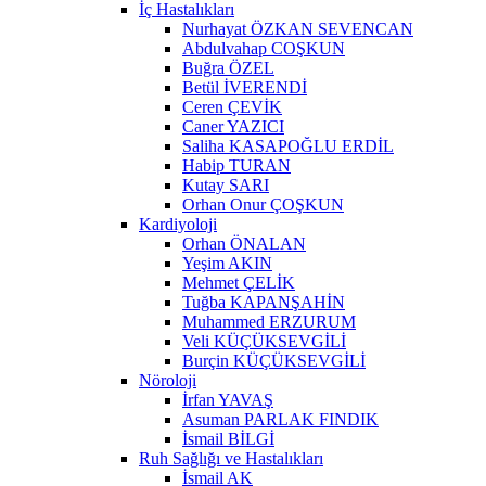
İç Hastalıkları
Nurhayat ÖZKAN SEVENCAN
Abdulvahap COŞKUN
Buğra ÖZEL
Betül İVERENDİ
Ceren ÇEVİK
Caner YAZICI
Saliha KASAPOĞLU ERDİL
Habip TURAN
Kutay SARI
Orhan Onur ÇOŞKUN
Kardiyoloji
Orhan ÖNALAN
Yeşim AKIN
Mehmet ÇELİK
Tuğba KAPANŞAHİN
Muhammed ERZURUM
Veli KÜÇÜKSEVGİLİ
Burçin KÜÇÜKSEVGİLİ
Nöroloji
İrfan YAVAŞ
Asuman PARLAK FINDIK
İsmail BİLGİ
Ruh Sağlığı ve Hastalıkları
İsmail AK