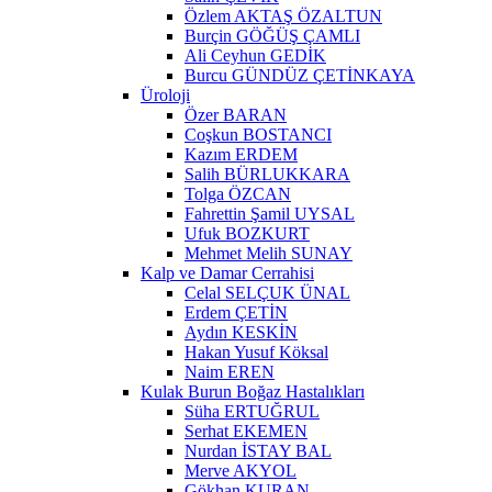
Özlem AKTAŞ ÖZALTUN
Burçin GÖĞÜŞ ÇAMLI
Ali Ceyhun GEDİK
Burcu GÜNDÜZ ÇETİNKAYA
Üroloji
Özer BARAN
Coşkun BOSTANCI
Kazım ERDEM
Salih BÜRLUKKARA
Tolga ÖZCAN
Fahrettin Şamil UYSAL
Ufuk BOZKURT
Mehmet Melih SUNAY
Kalp ve Damar Cerrahisi
Celal SELÇUK ÜNAL
Erdem ÇETİN
Aydın KESKİN
Hakan Yusuf Köksal
Naim EREN
Kulak Burun Boğaz Hastalıkları
Süha ERTUĞRUL
Serhat EKEMEN
Nurdan İSTAY BAL
Merve AKYOL
Gökhan KURAN