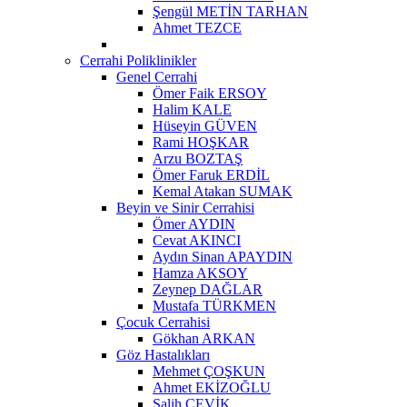
Şengül METİN TARHAN
Ahmet TEZCE
Cerrahi Poliklinikler
Genel Cerrahi
Ömer Faik ERSOY
Halim KALE
Hüseyin GÜVEN
Rami HOŞKAR
Arzu BOZTAŞ
Ömer Faruk ERDİL
Kemal Atakan SUMAK
Beyin ve Sinir Cerrahisi
Ömer AYDIN
Cevat AKINCI
Aydın Sinan APAYDIN
Hamza AKSOY
Zeynep DAĞLAR
Mustafa TÜRKMEN
Çocuk Cerrahisi
Gökhan ARKAN
Göz Hastalıkları
Mehmet ÇOŞKUN
Ahmet EKİZOĞLU
Salih ÇEVİK