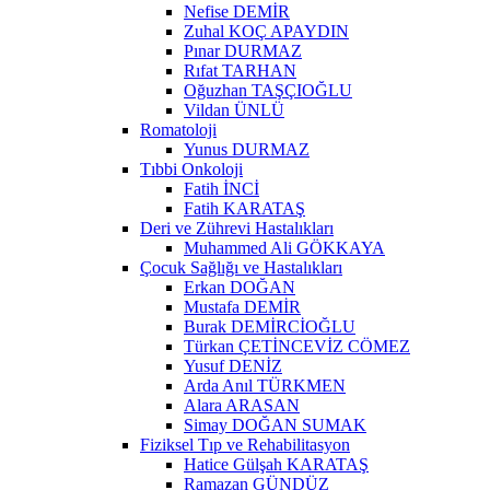
Nefise DEMİR
Zuhal KOÇ APAYDIN
Pınar DURMAZ
Rıfat TARHAN
Oğuzhan TAŞÇIOĞLU
Vildan ÜNLÜ
Romatoloji
Yunus DURMAZ
Tıbbi Onkoloji
Fatih İNCİ
Fatih KARATAŞ
Deri ve Zührevi Hastalıkları
Muhammed Ali GÖKKAYA
Çocuk Sağlığı ve Hastalıkları
Erkan DOĞAN
Mustafa DEMİR
Burak DEMİRCİOĞLU
Türkan ÇETİNCEVİZ CÖMEZ
Yusuf DENİZ
Arda Anıl TÜRKMEN
Alara ARASAN
Simay DOĞAN SUMAK
Fiziksel Tıp ve Rehabilitasyon
Hatice Gülşah KARATAŞ
Ramazan GÜNDÜZ