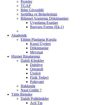
Projeler
TGAP
Bilgi Güvenliği
Sertifika ve Belgelerimiz
Bilimsel Araştırma Dökümanları
Uygulama Esasları
Başvuru Formu (Ek-1)
Akademik
Eğitim Planlama Kurulu
Kurul Üyeleri
Dökümanlar
Mevzuat
Hizmet Binalarımız
Dahili Klinikler
Dahiliye
Ortopedi
Üroloji
Fizik Tedavi
Psikiyatri
Hakkında
Nasıl Gidilir ?
Tıbbi Birimler
Dahili Poliklinikler
Acil Tıp