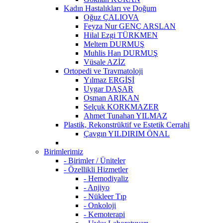
Kadın Hastalıkları ve Doğum
Oğuz ÇALIOVA
Feyza Nur GENÇ ARSLAN
Hilal Ezgi TÜRKMEN
Meltem DURMUŞ
Muhlis Han DURMUŞ
Vüsale AZİZ
Ortopedi ve Travmatoloji
Yılmaz ERGİŞİ
Uygar DAŞAR
Osman ARIKAN
Selçuk KORKMAZER
Ahmet Tunahan YILMAZ
Plastik, Rekonstrüktif ve Estetik Cerrahi
Çavgın YILDIRIM ÖNAL
Birimlerimiz
- Birimler / Üniteler
- Özellikli Hizmetler
- Hemodiyaliz
- Anjiyo
- Nükleer Tıp
- Onkoloji
- Kemoterapi