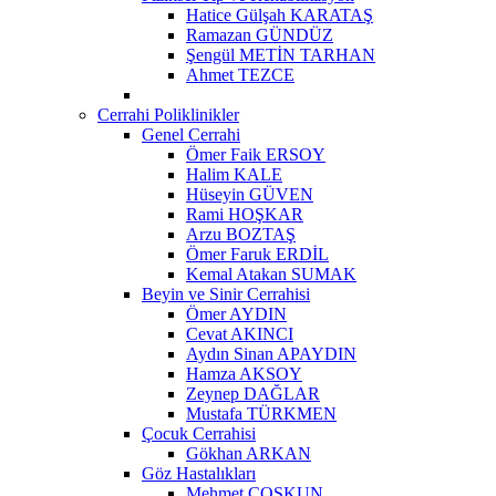
Hatice Gülşah KARATAŞ
Ramazan GÜNDÜZ
Şengül METİN TARHAN
Ahmet TEZCE
Cerrahi Poliklinikler
Genel Cerrahi
Ömer Faik ERSOY
Halim KALE
Hüseyin GÜVEN
Rami HOŞKAR
Arzu BOZTAŞ
Ömer Faruk ERDİL
Kemal Atakan SUMAK
Beyin ve Sinir Cerrahisi
Ömer AYDIN
Cevat AKINCI
Aydın Sinan APAYDIN
Hamza AKSOY
Zeynep DAĞLAR
Mustafa TÜRKMEN
Çocuk Cerrahisi
Gökhan ARKAN
Göz Hastalıkları
Mehmet ÇOŞKUN