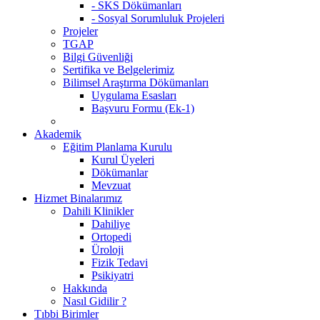
- SKS Dökümanları
- Sosyal Sorumluluk Projeleri
Projeler
TGAP
Bilgi Güvenliği
Sertifika ve Belgelerimiz
Bilimsel Araştırma Dökümanları
Uygulama Esasları
Başvuru Formu (Ek-1)
Akademik
Eğitim Planlama Kurulu
Kurul Üyeleri
Dökümanlar
Mevzuat
Hizmet Binalarımız
Dahili Klinikler
Dahiliye
Ortopedi
Üroloji
Fizik Tedavi
Psikiyatri
Hakkında
Nasıl Gidilir ?
Tıbbi Birimler