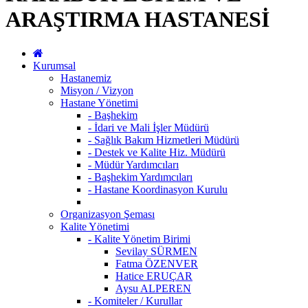
ARAŞTIRMA HASTANESİ
Kurumsal
Hastanemiz
Misyon / Vizyon
Hastane Yönetimi
- Başhekim
- İdari ve Mali İşler Müdürü
- Sağlık Bakım Hizmetleri Müdürü
- Destek ve Kalite Hiz. Müdürü
- Müdür Yardımcıları
- Başhekim Yardımcıları
- Hastane Koordinasyon Kurulu
Organizasyon Şeması
Kalite Yönetimi
- Kalite Yönetim Birimi
Sevilay SÜRMEN
Fatma ÖZENVER
Hatice ERUÇAR
Aysu ALPEREN
- Komiteler / Kurullar