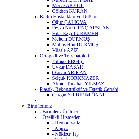
Merve AKYOL
Gökhan KURAN
Kadın Hastalıkları ve Doğum
Oğuz ÇALIOVA
Feyza Nur GENÇ ARSLAN
Hilal Ezgi TÜRKMEN
Meltem DURMUŞ
Muhlis Han DURMUŞ
Vüsale AZİZ
Ortopedi ve Travmatoloji
Yılmaz ERGİŞİ
Uygar DAŞAR
Osman ARIKAN
Selçuk KORKMAZER
Ahmet Tunahan YILMAZ
Plastik, Rekonstrüktif ve Estetik Cerrahi
Çavgın YILDIRIM ÖNAL
Birimlerimiz
- Birimler / Üniteler
- Özellikli Hizmetler
- Hemodiyaliz
- Anjiyo
- Nükleer Tıp