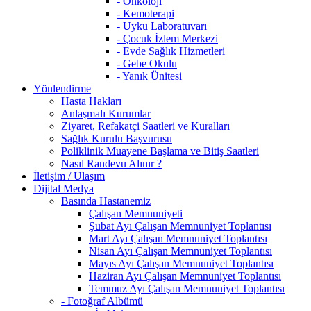
- Onkoloji
- Kemoterapi
- Uyku Laboratuvarı
- Çocuk İzlem Merkezi
- Evde Sağlık Hizmetleri
- Gebe Okulu
- Yanık Ünitesi
Yönlendirme
Hasta Hakları
Anlaşmalı Kurumlar
Ziyaret, Refakatçi Saatleri ve Kuralları
Sağlık Kurulu Başvurusu
Poliklinik Muayene Başlama ve Bitiş Saatleri
Nasıl Randevu Alınır ?
İletişim / Ulaşım
Dijital Medya
Basında Hastanemiz
Çalışan Memnuniyeti
Şubat Ayı Çalışan Memnuniyet Toplantısı
Mart Ayı Çalışan Memnuniyet Toplantısı
Nisan Ayı Çalışan Memnuniyet Toplantısı
Mayıs Ayı Çalışan Memnuniyet Toplantısı
Haziran Ayı Çalışan Memnuniyet Toplantısı
Temmuz Ayı Çalışan Memnuniyet Toplantısı
- Fotoğraf Albümü