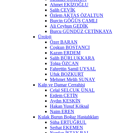
Ahmet EKİZOĞLU
Salih ÇEVİK
Özlem AKTAŞ ÖZALTUN
Burçin GÖĞÜŞ ÇAMLI
Ali Ceyhun GEDİK
Burcu GÜNDÜZ ÇETİNKAYA
Üroloji
Özer BARAN
Coşkun BOSTANCI
Kazım ERDEM
Salih BÜRLUKKARA
Tolga ÖZCAN
Fahrettin Şamil UYSAL
Ufuk BOZKURT
Mehmet Melih SUNAY
Kalp ve Damar Cerrahisi
Celal SELÇUK ÜNAL
Erdem ÇETİN
Aydın KESKİN
Hakan Yusuf Köksal
Naim EREN
Kulak Burun Boğaz Hastalıkları
Süha ERTUĞRUL
Serhat EKEMEN
Nurdan İSTAY BAL