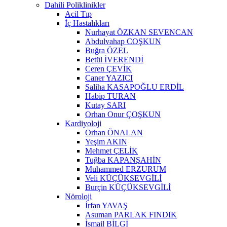
Dahili Poliklinikler
Acil Tıp
İç Hastalıkları
Nurhayat ÖZKAN SEVENCAN
Abdulvahap COŞKUN
Buğra ÖZEL
Betül İVERENDİ
Ceren ÇEVİK
Caner YAZICI
Saliha KASAPOĞLU ERDİL
Habip TURAN
Kutay SARI
Orhan Onur ÇOŞKUN
Kardiyoloji
Orhan ÖNALAN
Yeşim AKIN
Mehmet ÇELİK
Tuğba KAPANŞAHİN
Muhammed ERZURUM
Veli KÜÇÜKSEVGİLİ
Burçin KÜÇÜKSEVGİLİ
Nöroloji
İrfan YAVAŞ
Asuman PARLAK FINDIK
İsmail BİLGİ