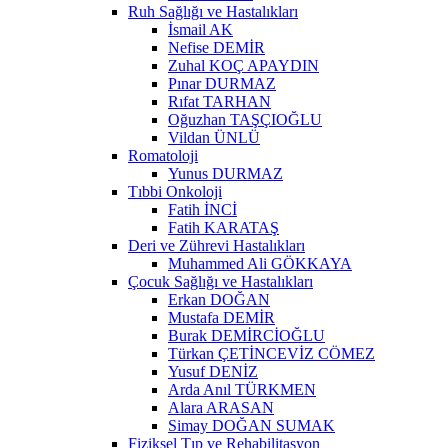
Ruh Sağlığı ve Hastalıkları
İsmail AK
Nefise DEMİR
Zuhal KOÇ APAYDIN
Pınar DURMAZ
Rıfat TARHAN
Oğuzhan TAŞÇIOĞLU
Vildan ÜNLÜ
Romatoloji
Yunus DURMAZ
Tıbbi Onkoloji
Fatih İNCİ
Fatih KARATAŞ
Deri ve Zührevi Hastalıkları
Muhammed Ali GÖKKAYA
Çocuk Sağlığı ve Hastalıkları
Erkan DOĞAN
Mustafa DEMİR
Burak DEMİRCİOĞLU
Türkan ÇETİNCEVİZ CÖMEZ
Yusuf DENİZ
Arda Anıl TÜRKMEN
Alara ARASAN
Simay DOĞAN SUMAK
Fiziksel Tıp ve Rehabilitasyon