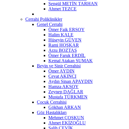
Şengül METİN TARHAN
Ahmet TEZCE
Cerrahi Poliklinikler
Genel Cerrahi
Ömer Faik ERSOY
Halim KALE
Hüseyin GÜVEN
Rami HOŞKAR
Arzu BOZTAŞ
Ömer Faruk ERDİL
Kemal Atakan SUMAK
Beyin ve Sinir Cerrahisi
Ömer AYDIN
Cevat AKINCI
Aydın Sinan APAYDIN
Hamza AKSOY
Zeynep DAĞLAR
Mustafa TÜRKMEN
Çocuk Cerrahisi
Gökhan ARKAN
Göz Hastalıkları
Mehmet ÇOŞKUN
Ahmet EKİZOĞLU
Salih ÇEVİK