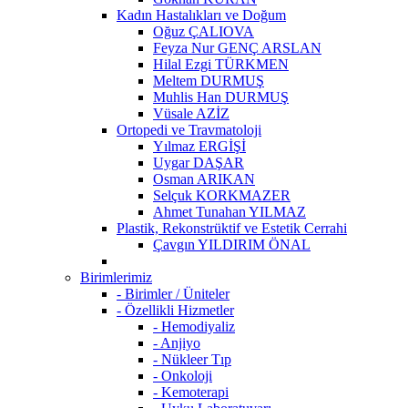
Kadın Hastalıkları ve Doğum
Oğuz ÇALIOVA
Feyza Nur GENÇ ARSLAN
Hilal Ezgi TÜRKMEN
Meltem DURMUŞ
Muhlis Han DURMUŞ
Vüsale AZİZ
Ortopedi ve Travmatoloji
Yılmaz ERGİŞİ
Uygar DAŞAR
Osman ARIKAN
Selçuk KORKMAZER
Ahmet Tunahan YILMAZ
Plastik, Rekonstrüktif ve Estetik Cerrahi
Çavgın YILDIRIM ÖNAL
Birimlerimiz
- Birimler / Üniteler
- Özellikli Hizmetler
- Hemodiyaliz
- Anjiyo
- Nükleer Tıp
- Onkoloji
- Kemoterapi