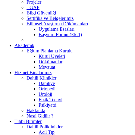
Projeler
TGAP
Bilgi Güvenliği
Sertifika ve Belgelerimiz
Bilimsel Araştırma Dökümanları
Uygulama Esasları
Başvuru Formu (Ek-1)
Akademik
Eğitim Planlama Kurulu
Kurul Üyeleri
Dökümanlar
Mevzuat
Hizmet Binalarımız
Dahili Klinikler
Dahiliye
Ortopedi
Üroloji
Fizik Tedavi
Psikiyatri
Hakkında
Nasıl Gidilir ?
Tıbbi Birimler
Dahili Poliklinikler
Acil Tıp