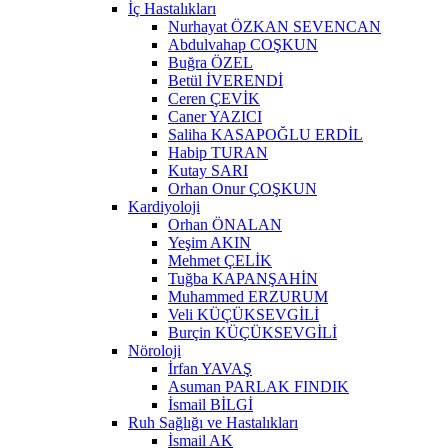
İç Hastalıkları
Nurhayat ÖZKAN SEVENCAN
Abdulvahap COŞKUN
Buğra ÖZEL
Betül İVERENDİ
Ceren ÇEVİK
Caner YAZICI
Saliha KASAPOĞLU ERDİL
Habip TURAN
Kutay SARI
Orhan Onur ÇOŞKUN
Kardiyoloji
Orhan ÖNALAN
Yeşim AKIN
Mehmet ÇELİK
Tuğba KAPANŞAHİN
Muhammed ERZURUM
Veli KÜÇÜKSEVGİLİ
Burçin KÜÇÜKSEVGİLİ
Nöroloji
İrfan YAVAŞ
Asuman PARLAK FINDIK
İsmail BİLGİ
Ruh Sağlığı ve Hastalıkları
İsmail AK