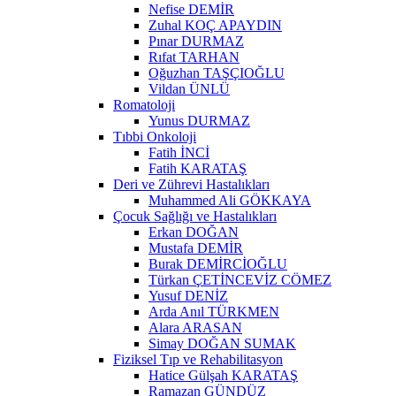
Nefise DEMİR
Zuhal KOÇ APAYDIN
Pınar DURMAZ
Rıfat TARHAN
Oğuzhan TAŞÇIOĞLU
Vildan ÜNLÜ
Romatoloji
Yunus DURMAZ
Tıbbi Onkoloji
Fatih İNCİ
Fatih KARATAŞ
Deri ve Zührevi Hastalıkları
Muhammed Ali GÖKKAYA
Çocuk Sağlığı ve Hastalıkları
Erkan DOĞAN
Mustafa DEMİR
Burak DEMİRCİOĞLU
Türkan ÇETİNCEVİZ CÖMEZ
Yusuf DENİZ
Arda Anıl TÜRKMEN
Alara ARASAN
Simay DOĞAN SUMAK
Fiziksel Tıp ve Rehabilitasyon
Hatice Gülşah KARATAŞ
Ramazan GÜNDÜZ