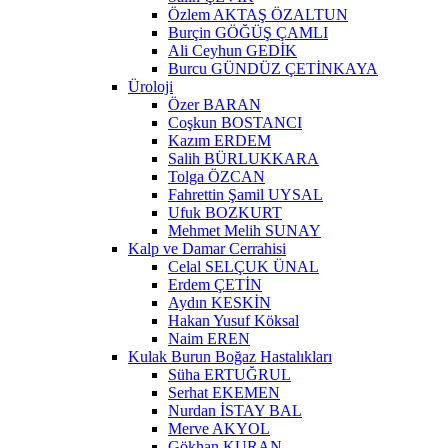
Özlem AKTAŞ ÖZALTUN
Burçin GÖĞÜŞ ÇAMLI
Ali Ceyhun GEDİK
Burcu GÜNDÜZ ÇETİNKAYA
Üroloji
Özer BARAN
Coşkun BOSTANCI
Kazım ERDEM
Salih BÜRLUKKARA
Tolga ÖZCAN
Fahrettin Şamil UYSAL
Ufuk BOZKURT
Mehmet Melih SUNAY
Kalp ve Damar Cerrahisi
Celal SELÇUK ÜNAL
Erdem ÇETİN
Aydın KESKİN
Hakan Yusuf Köksal
Naim EREN
Kulak Burun Boğaz Hastalıkları
Süha ERTUĞRUL
Serhat EKEMEN
Nurdan İSTAY BAL
Merve AKYOL
Gökhan KURAN