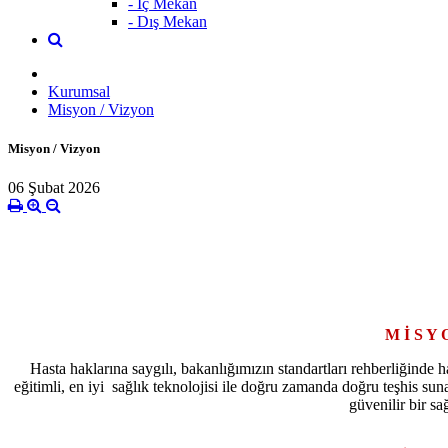
- İç Mekan
- Dış Mekan
Kurumsal
Misyon / Vizyon
Misyon / Vizyon
06 Şubat 2026
M İ S Y
Hasta haklarına saygılı, bakanlığımızın standartları rehberliğinde 
eğitimli, en iyi sağlık teknolojisi ile doğru zamanda doğru teşhis sunan
güvenilir bir sa