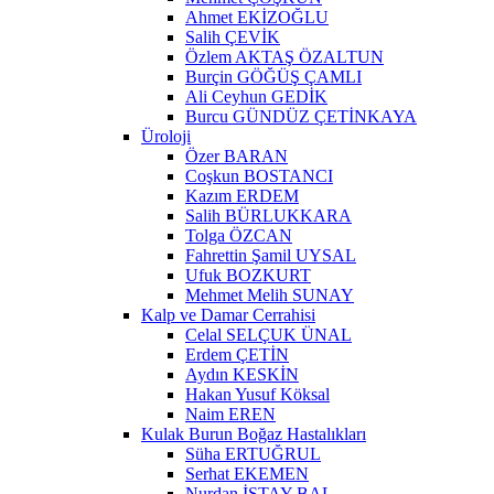
Ahmet EKİZOĞLU
Salih ÇEVİK
Özlem AKTAŞ ÖZALTUN
Burçin GÖĞÜŞ ÇAMLI
Ali Ceyhun GEDİK
Burcu GÜNDÜZ ÇETİNKAYA
Üroloji
Özer BARAN
Coşkun BOSTANCI
Kazım ERDEM
Salih BÜRLUKKARA
Tolga ÖZCAN
Fahrettin Şamil UYSAL
Ufuk BOZKURT
Mehmet Melih SUNAY
Kalp ve Damar Cerrahisi
Celal SELÇUK ÜNAL
Erdem ÇETİN
Aydın KESKİN
Hakan Yusuf Köksal
Naim EREN
Kulak Burun Boğaz Hastalıkları
Süha ERTUĞRUL
Serhat EKEMEN
Nurdan İSTAY BAL