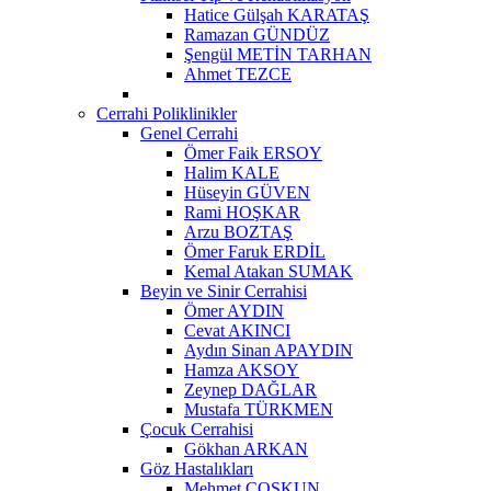
Hatice Gülşah KARATAŞ
Ramazan GÜNDÜZ
Şengül METİN TARHAN
Ahmet TEZCE
Cerrahi Poliklinikler
Genel Cerrahi
Ömer Faik ERSOY
Halim KALE
Hüseyin GÜVEN
Rami HOŞKAR
Arzu BOZTAŞ
Ömer Faruk ERDİL
Kemal Atakan SUMAK
Beyin ve Sinir Cerrahisi
Ömer AYDIN
Cevat AKINCI
Aydın Sinan APAYDIN
Hamza AKSOY
Zeynep DAĞLAR
Mustafa TÜRKMEN
Çocuk Cerrahisi
Gökhan ARKAN
Göz Hastalıkları
Mehmet ÇOŞKUN