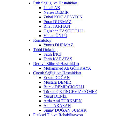
Ruh Sağlığı ve Hastalıkları
İsmail AK
Nefise DEMİR
Zuhal KOÇ APAYDIN
Pınar DURMAZ
Rıfat TARHAN
Oğuzhan TAŞÇIOĞLU
Vildan ÜNLÜ
Romatoloji
Yunus DURMAZ
Tıbbi Onkoloji
Fatih İNCİ
Fatih KARATAŞ
Deri ve Zührevi Hastalıkları
Muhammed Ali GÖKKAYA
Çocuk Sağlığı ve Hastalıkları
Erkan DOĞAN
Mustafa DEMİR
Burak DEMİRCİOĞLU
Türkan ÇETİNCEVİZ CÖMEZ
Yusuf DENİZ
Arda Anıl TÜRKMEN
Alara ARASAN
Simay DOĞAN SUMAK
Fiziksel Tıp ve Rehabilitasyon