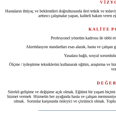
V İ Z Y
Hastaların ihtiyaç ve beklentileri doğrultusunda ileri tetkik ve tedavi
arttırıcı çalışmalar yapan, kaliteli bakım veren
K A L İ T E P 
Profesyonel yönetim kadrosu ile tıbbi eti
Akretidasyon standartları esas alarak, hasta ve çalışan 
Yasalara bağlı, sosyal sorumluluk
Ölçme / iyileştirme tekniklerini kullanarak eğitim, araştırma v
ver
D E Ğ E R
Sürekli gelişime ve değişime açık olmak. Eğitimi bir yaşam biçimi 
hizmet vermek Hizmetin her ayağında hasta ve çalışan memnuniyeti
olmak. Sorunlar karşısında önleyici ve çözümcü olmak. Toplum
------------------------------------------------------------