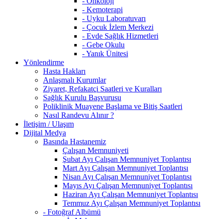
- Onkoloji
- Kemoterapi
- Uyku Laboratuvarı
- Çocuk İzlem Merkezi
- Evde Sağlık Hizmetleri
- Gebe Okulu
- Yanık Ünitesi
Yönlendirme
Hasta Hakları
Anlaşmalı Kurumlar
Ziyaret, Refakatçi Saatleri ve Kuralları
Sağlık Kurulu Başvurusu
Poliklinik Muayene Başlama ve Bitiş Saatleri
Nasıl Randevu Alınır ?
İletişim / Ulaşım
Dijital Medya
Basında Hastanemiz
Çalışan Memnuniyeti
Şubat Ayı Çalışan Memnuniyet Toplantısı
Mart Ayı Çalışan Memnuniyet Toplantısı
Nisan Ayı Çalışan Memnuniyet Toplantısı
Mayıs Ayı Çalışan Memnuniyet Toplantısı
Haziran Ayı Çalışan Memnuniyet Toplantısı
Temmuz Ayı Çalışan Memnuniyet Toplantısı
- Fotoğraf Albümü