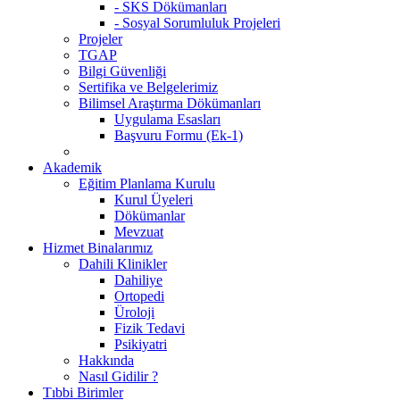
- SKS Dökümanları
- Sosyal Sorumluluk Projeleri
Projeler
TGAP
Bilgi Güvenliği
Sertifika ve Belgelerimiz
Bilimsel Araştırma Dökümanları
Uygulama Esasları
Başvuru Formu (Ek-1)
Akademik
Eğitim Planlama Kurulu
Kurul Üyeleri
Dökümanlar
Mevzuat
Hizmet Binalarımız
Dahili Klinikler
Dahiliye
Ortopedi
Üroloji
Fizik Tedavi
Psikiyatri
Hakkında
Nasıl Gidilir ?
Tıbbi Birimler