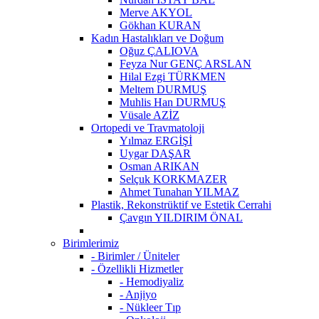
Merve AKYOL
Gökhan KURAN
Kadın Hastalıkları ve Doğum
Oğuz ÇALIOVA
Feyza Nur GENÇ ARSLAN
Hilal Ezgi TÜRKMEN
Meltem DURMUŞ
Muhlis Han DURMUŞ
Vüsale AZİZ
Ortopedi ve Travmatoloji
Yılmaz ERGİŞİ
Uygar DAŞAR
Osman ARIKAN
Selçuk KORKMAZER
Ahmet Tunahan YILMAZ
Plastik, Rekonstrüktif ve Estetik Cerrahi
Çavgın YILDIRIM ÖNAL
Birimlerimiz
- Birimler / Üniteler
- Özellikli Hizmetler
- Hemodiyaliz
- Anjiyo
- Nükleer Tıp