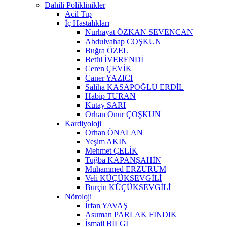
Dahili Poliklinikler
Acil Tıp
İç Hastalıkları
Nurhayat ÖZKAN SEVENCAN
Abdulvahap COŞKUN
Buğra ÖZEL
Betül İVERENDİ
Ceren ÇEVİK
Caner YAZICI
Saliha KASAPOĞLU ERDİL
Habip TURAN
Kutay SARI
Orhan Onur ÇOŞKUN
Kardiyoloji
Orhan ÖNALAN
Yeşim AKIN
Mehmet ÇELİK
Tuğba KAPANŞAHİN
Muhammed ERZURUM
Veli KÜÇÜKSEVGİLİ
Burçin KÜÇÜKSEVGİLİ
Nöroloji
İrfan YAVAŞ
Asuman PARLAK FINDIK
İsmail BİLGİ