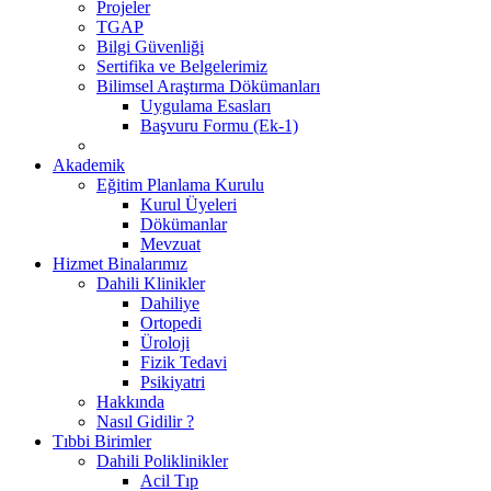
Projeler
TGAP
Bilgi Güvenliği
Sertifika ve Belgelerimiz
Bilimsel Araştırma Dökümanları
Uygulama Esasları
Başvuru Formu (Ek-1)
Akademik
Eğitim Planlama Kurulu
Kurul Üyeleri
Dökümanlar
Mevzuat
Hizmet Binalarımız
Dahili Klinikler
Dahiliye
Ortopedi
Üroloji
Fizik Tedavi
Psikiyatri
Hakkında
Nasıl Gidilir ?
Tıbbi Birimler
Dahili Poliklinikler
Acil Tıp