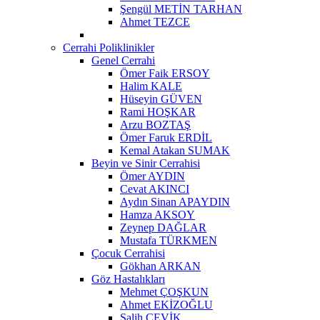
Şengül METİN TARHAN
Ahmet TEZCE
Cerrahi Poliklinikler
Genel Cerrahi
Ömer Faik ERSOY
Halim KALE
Hüseyin GÜVEN
Rami HOŞKAR
Arzu BOZTAŞ
Ömer Faruk ERDİL
Kemal Atakan SUMAK
Beyin ve Sinir Cerrahisi
Ömer AYDIN
Cevat AKINCI
Aydın Sinan APAYDIN
Hamza AKSOY
Zeynep DAĞLAR
Mustafa TÜRKMEN
Çocuk Cerrahisi
Gökhan ARKAN
Göz Hastalıkları
Mehmet ÇOŞKUN
Ahmet EKİZOĞLU
Salih ÇEVİK