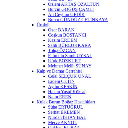
Özlem AKTAŞ ÖZALTUN
Burçin GÖĞÜŞ ÇAMLI
Ali Ceyhun GEDİK
Burcu GÜNDÜZ ÇETİNKAYA
Üroloji
Özer BARAN
Coşkun BOSTANCI
Kazım ERDEM
Salih BÜRLUKKARA
Tolga ÖZCAN
Fahrettin Şamil UYSAL
Ufuk BOZKURT
Mehmet Melih SUNAY
Kalp ve Damar Cerrahisi
Celal SELÇUK ÜNAL
Erdem ÇETİN
Aydın KESKİN
Hakan Yusuf Köksal
Naim EREN
Kulak Burun Boğaz Hastalıkları
Süha ERTUĞRUL
Serhat EKEMEN
Nurdan İSTAY BAL
Merve AKYOL
Gökhan KURAN