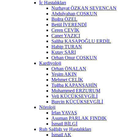
İç Hastalıkları
Nurhayat ÖZKAN SEVENCAN
Abdulvahap COŞKUN
Buğra ÖZEL
Betül İVERENDİ
Ceren ÇEVİK
Caner YAZICI
Saliha KASAPOĞLU ERDİL
Habip TURAN
Kutay SARI
Orhan Onur ÇOŞKUN
Kardiyoloji
Orhan ÖNALAN
Yeşim AKIN
Mehmet ÇELİK
Tuğba KAPANŞAHİN
Muhammed ERZURUM
Veli KÜÇÜKSEVGİLİ
Burçin KÜÇÜKSEVGİLİ
Nöroloji
İrfan YAVAŞ
Asuman PARLAK FINDIK
İsmail BİLGİ
Ruh Sağlığı ve Hastalıkları
İsmail AK