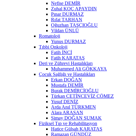
Nefise DEMİR
Zuhal KOÇ APAYDIN
Pınar DURMAZ
Rıfat TARHAN
Oğuzhan TAŞÇIOĞLU
Vildan ÜNLÜ
Romatoloji
Yunus DURMAZ
Tıbbi Onkoloji
Fatih İNCİ
Fatih KARATAŞ
Deri ve Zührevi Hastalıkları
Muhammed Ali GÖKKAYA
Çocuk Sağlığı ve Hastalıkları
Erkan DOĞAN
Mustafa DEMİR
Burak DEMİRCİOĞLU
Türkan ÇETİNCEVİZ CÖMEZ
Yusuf DENİZ
Arda Anıl TÜRKMEN
Alara ARASAN
Simay DOĞAN SUMAK
Fiziksel Tıp ve Rehabilitasyon
Hatice Gülşah KARATAŞ
Ramazan GÜNDÜZ