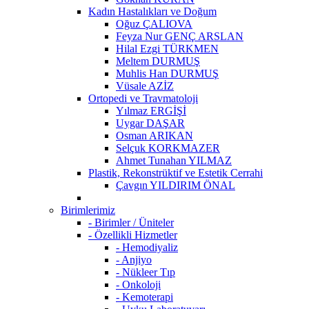
Kadın Hastalıkları ve Doğum
Oğuz ÇALIOVA
Feyza Nur GENÇ ARSLAN
Hilal Ezgi TÜRKMEN
Meltem DURMUŞ
Muhlis Han DURMUŞ
Vüsale AZİZ
Ortopedi ve Travmatoloji
Yılmaz ERGİŞİ
Uygar DAŞAR
Osman ARIKAN
Selçuk KORKMAZER
Ahmet Tunahan YILMAZ
Plastik, Rekonstrüktif ve Estetik Cerrahi
Çavgın YILDIRIM ÖNAL
Birimlerimiz
- Birimler / Üniteler
- Özellikli Hizmetler
- Hemodiyaliz
- Anjiyo
- Nükleer Tıp
- Onkoloji
- Kemoterapi