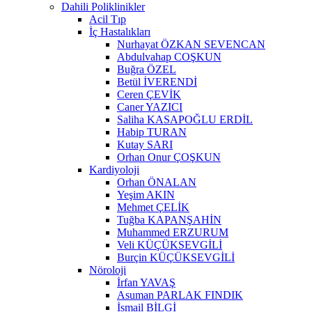
Dahili Poliklinikler
Acil Tıp
İç Hastalıkları
Nurhayat ÖZKAN SEVENCAN
Abdulvahap COŞKUN
Buğra ÖZEL
Betül İVERENDİ
Ceren ÇEVİK
Caner YAZICI
Saliha KASAPOĞLU ERDİL
Habip TURAN
Kutay SARI
Orhan Onur ÇOŞKUN
Kardiyoloji
Orhan ÖNALAN
Yeşim AKIN
Mehmet ÇELİK
Tuğba KAPANŞAHİN
Muhammed ERZURUM
Veli KÜÇÜKSEVGİLİ
Burçin KÜÇÜKSEVGİLİ
Nöroloji
İrfan YAVAŞ
Asuman PARLAK FINDIK
İsmail BİLGİ