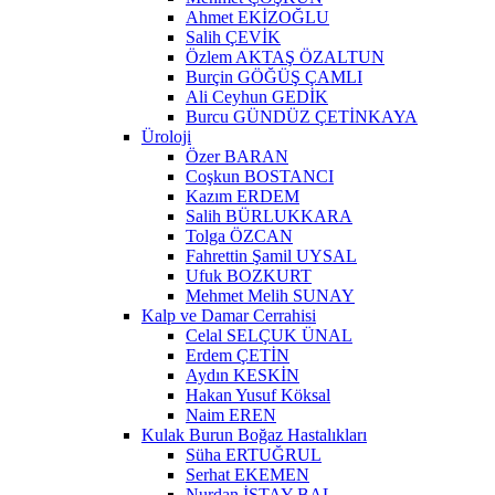
Ahmet EKİZOĞLU
Salih ÇEVİK
Özlem AKTAŞ ÖZALTUN
Burçin GÖĞÜŞ ÇAMLI
Ali Ceyhun GEDİK
Burcu GÜNDÜZ ÇETİNKAYA
Üroloji
Özer BARAN
Coşkun BOSTANCI
Kazım ERDEM
Salih BÜRLUKKARA
Tolga ÖZCAN
Fahrettin Şamil UYSAL
Ufuk BOZKURT
Mehmet Melih SUNAY
Kalp ve Damar Cerrahisi
Celal SELÇUK ÜNAL
Erdem ÇETİN
Aydın KESKİN
Hakan Yusuf Köksal
Naim EREN
Kulak Burun Boğaz Hastalıkları
Süha ERTUĞRUL
Serhat EKEMEN
Nurdan İSTAY BAL