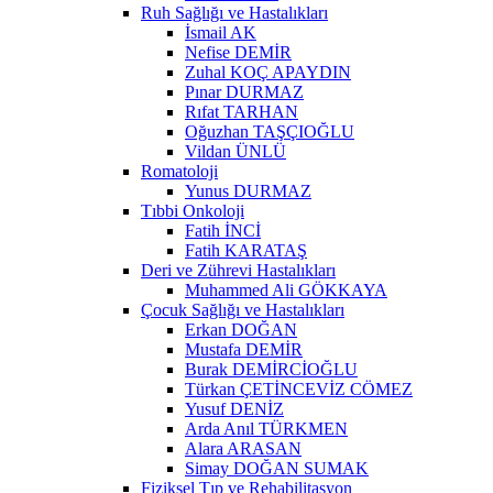
Ruh Sağlığı ve Hastalıkları
İsmail AK
Nefise DEMİR
Zuhal KOÇ APAYDIN
Pınar DURMAZ
Rıfat TARHAN
Oğuzhan TAŞÇIOĞLU
Vildan ÜNLÜ
Romatoloji
Yunus DURMAZ
Tıbbi Onkoloji
Fatih İNCİ
Fatih KARATAŞ
Deri ve Zührevi Hastalıkları
Muhammed Ali GÖKKAYA
Çocuk Sağlığı ve Hastalıkları
Erkan DOĞAN
Mustafa DEMİR
Burak DEMİRCİOĞLU
Türkan ÇETİNCEVİZ CÖMEZ
Yusuf DENİZ
Arda Anıl TÜRKMEN
Alara ARASAN
Simay DOĞAN SUMAK
Fiziksel Tıp ve Rehabilitasyon