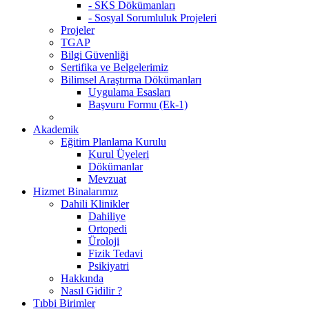
- SKS Dökümanları
- Sosyal Sorumluluk Projeleri
Projeler
TGAP
Bilgi Güvenliği
Sertifika ve Belgelerimiz
Bilimsel Araştırma Dökümanları
Uygulama Esasları
Başvuru Formu (Ek-1)
Akademik
Eğitim Planlama Kurulu
Kurul Üyeleri
Dökümanlar
Mevzuat
Hizmet Binalarımız
Dahili Klinikler
Dahiliye
Ortopedi
Üroloji
Fizik Tedavi
Psikiyatri
Hakkında
Nasıl Gidilir ?
Tıbbi Birimler