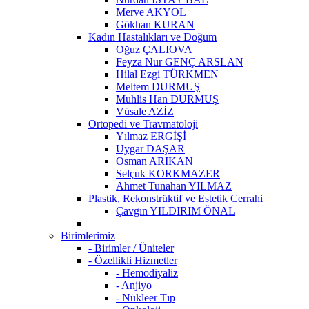
Merve AKYOL
Gökhan KURAN
Kadın Hastalıkları ve Doğum
Oğuz ÇALIOVA
Feyza Nur GENÇ ARSLAN
Hilal Ezgi TÜRKMEN
Meltem DURMUŞ
Muhlis Han DURMUŞ
Vüsale AZİZ
Ortopedi ve Travmatoloji
Yılmaz ERGİŞİ
Uygar DAŞAR
Osman ARIKAN
Selçuk KORKMAZER
Ahmet Tunahan YILMAZ
Plastik, Rekonstrüktif ve Estetik Cerrahi
Çavgın YILDIRIM ÖNAL
Birimlerimiz
- Birimler / Üniteler
- Özellikli Hizmetler
- Hemodiyaliz
- Anjiyo
- Nükleer Tıp