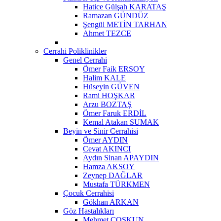
Hatice Gülşah KARATAŞ
Ramazan GÜNDÜZ
Şengül METİN TARHAN
Ahmet TEZCE
Cerrahi Poliklinikler
Genel Cerrahi
Ömer Faik ERSOY
Halim KALE
Hüseyin GÜVEN
Rami HOŞKAR
Arzu BOZTAŞ
Ömer Faruk ERDİL
Kemal Atakan SUMAK
Beyin ve Sinir Cerrahisi
Ömer AYDIN
Cevat AKINCI
Aydın Sinan APAYDIN
Hamza AKSOY
Zeynep DAĞLAR
Mustafa TÜRKMEN
Çocuk Cerrahisi
Gökhan ARKAN
Göz Hastalıkları
Mehmet ÇOŞKUN