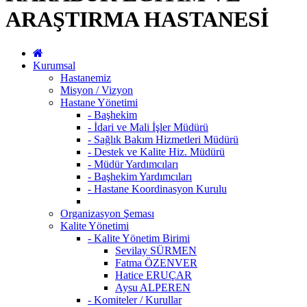
ARAŞTIRMA HASTANESİ
Kurumsal
Hastanemiz
Misyon / Vizyon
Hastane Yönetimi
- Başhekim
- İdari ve Mali İşler Müdürü
- Sağlık Bakım Hizmetleri Müdürü
- Destek ve Kalite Hiz. Müdürü
- Müdür Yardımcıları
- Başhekim Yardımcıları
- Hastane Koordinasyon Kurulu
Organizasyon Şeması
Kalite Yönetimi
- Kalite Yönetim Birimi
Sevilay SÜRMEN
Fatma ÖZENVER
Hatice ERUÇAR
Aysu ALPEREN
- Komiteler / Kurullar