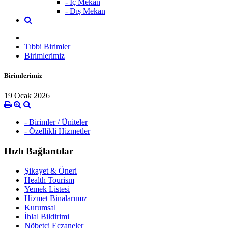
- İç Mekan
- Dış Mekan
Tıbbi Birimler
Birimlerimiz
Birimlerimiz
19 Ocak 2026
- Birimler / Üniteler
- Özellikli Hizmetler
Hızlı Bağlantılar
Şikayet & Öneri
Health Tourism
Yemek Listesi
Hizmet Binalarımız
Kurumsal
İhlal Bildirimi
Nöbetçi Eczaneler