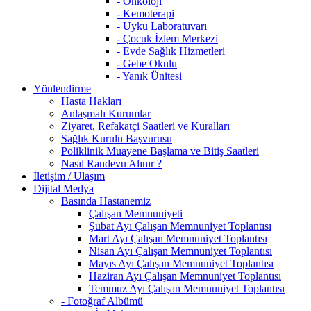
- Onkoloji
- Kemoterapi
- Uyku Laboratuvarı
- Çocuk İzlem Merkezi
- Evde Sağlık Hizmetleri
- Gebe Okulu
- Yanık Ünitesi
Yönlendirme
Hasta Hakları
Anlaşmalı Kurumlar
Ziyaret, Refakatçi Saatleri ve Kuralları
Sağlık Kurulu Başvurusu
Poliklinik Muayene Başlama ve Bitiş Saatleri
Nasıl Randevu Alınır ?
İletişim / Ulaşım
Dijital Medya
Basında Hastanemiz
Çalışan Memnuniyeti
Şubat Ayı Çalışan Memnuniyet Toplantısı
Mart Ayı Çalışan Memnuniyet Toplantısı
Nisan Ayı Çalışan Memnuniyet Toplantısı
Mayıs Ayı Çalışan Memnuniyet Toplantısı
Haziran Ayı Çalışan Memnuniyet Toplantısı
Temmuz Ayı Çalışan Memnuniyet Toplantısı
- Fotoğraf Albümü