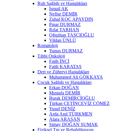
Ruh Sağlığı ve Hastalıkları
İsmail AK
Nefise DEMİR
Zuhal KOÇ APAYDIN
Pınar DURMAZ
Rıfat TARHAN
Oğuzhan TAŞÇIOĞLU
Vildan ÜNLÜ
Romatoloji
Yunus DURMAZ
Tıbbi Onkoloji
Fatih İNCİ
Fatih KARATAŞ
Deri ve Zührevi Hastalıkları
Muhammed Ali GÖKKAYA
Çocuk Sağlığı ve Hastalıkları
Erkan DOĞAN
Mustafa DEMİR
Burak DEMİRCİOĞLU
Türkan ÇETİNCEVİZ CÖMEZ
Yusuf DENİZ
Arda Anıl TÜRKMEN
Alara ARASAN
Simay DOĞAN SUMAK
Fiziksel Tıp ve Rehabilitasyon