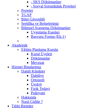
- SKS Dökümanları
- Sosyal Sorumluluk Projeleri
Projeler
TGAP
Bilgi Güvenliği
Sertifika ve Belgelerimiz
Bilimsel Araştırma Dökümanları
Uygulama Esasları
Başvuru Formu (Ek-1)
Akademik
Eğitim Planlama Kurulu
Kurul Üyeleri
Dökümanlar
Mevzuat
Hizmet Binalarımız
Dahili Klinikler
Dahiliye
Ortopedi
Üroloji
Fizik Tedavi
Psikiyatri
Hakkında
Nasıl Gidilir ?
Tıbbi Birimler