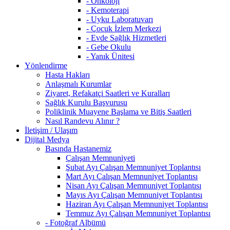
- Onkoloji
- Kemoterapi
- Uyku Laboratuvarı
- Çocuk İzlem Merkezi
- Evde Sağlık Hizmetleri
- Gebe Okulu
- Yanık Ünitesi
Yönlendirme
Hasta Hakları
Anlaşmalı Kurumlar
Ziyaret, Refakatçi Saatleri ve Kuralları
Sağlık Kurulu Başvurusu
Poliklinik Muayene Başlama ve Bitiş Saatleri
Nasıl Randevu Alınır ?
İletişim / Ulaşım
Dijital Medya
Basında Hastanemiz
Çalışan Memnuniyeti
Şubat Ayı Çalışan Memnuniyet Toplantısı
Mart Ayı Çalışan Memnuniyet Toplantısı
Nisan Ayı Çalışan Memnuniyet Toplantısı
Mayıs Ayı Çalışan Memnuniyet Toplantısı
Haziran Ayı Çalışan Memnuniyet Toplantısı
Temmuz Ayı Çalışan Memnuniyet Toplantısı
- Fotoğraf Albümü