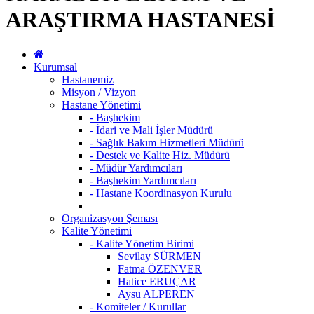
ARAŞTIRMA HASTANESİ
Kurumsal
Hastanemiz
Misyon / Vizyon
Hastane Yönetimi
- Başhekim
- İdari ve Mali İşler Müdürü
- Sağlık Bakım Hizmetleri Müdürü
- Destek ve Kalite Hiz. Müdürü
- Müdür Yardımcıları
- Başhekim Yardımcıları
- Hastane Koordinasyon Kurulu
Organizasyon Şeması
Kalite Yönetimi
- Kalite Yönetim Birimi
Sevilay SÜRMEN
Fatma ÖZENVER
Hatice ERUÇAR
Aysu ALPEREN
- Komiteler / Kurullar