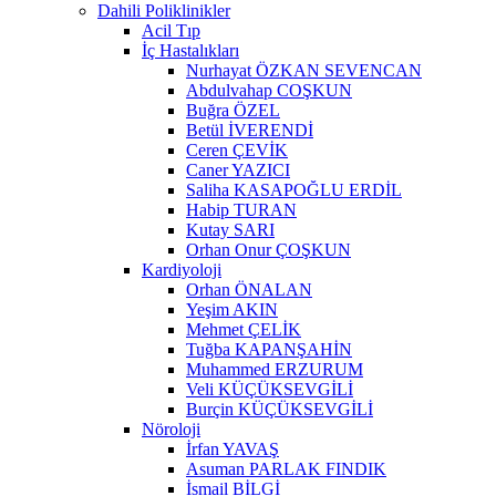
Dahili Poliklinikler
Acil Tıp
İç Hastalıkları
Nurhayat ÖZKAN SEVENCAN
Abdulvahap COŞKUN
Buğra ÖZEL
Betül İVERENDİ
Ceren ÇEVİK
Caner YAZICI
Saliha KASAPOĞLU ERDİL
Habip TURAN
Kutay SARI
Orhan Onur ÇOŞKUN
Kardiyoloji
Orhan ÖNALAN
Yeşim AKIN
Mehmet ÇELİK
Tuğba KAPANŞAHİN
Muhammed ERZURUM
Veli KÜÇÜKSEVGİLİ
Burçin KÜÇÜKSEVGİLİ
Nöroloji
İrfan YAVAŞ
Asuman PARLAK FINDIK
İsmail BİLGİ