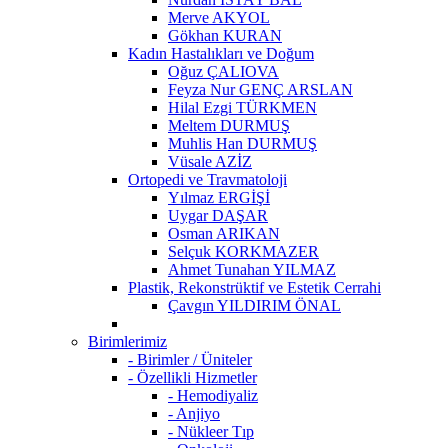
Merve AKYOL
Gökhan KURAN
Kadın Hastalıkları ve Doğum
Oğuz ÇALIOVA
Feyza Nur GENÇ ARSLAN
Hilal Ezgi TÜRKMEN
Meltem DURMUŞ
Muhlis Han DURMUŞ
Vüsale AZİZ
Ortopedi ve Travmatoloji
Yılmaz ERGİŞİ
Uygar DAŞAR
Osman ARIKAN
Selçuk KORKMAZER
Ahmet Tunahan YILMAZ
Plastik, Rekonstrüktif ve Estetik Cerrahi
Çavgın YILDIRIM ÖNAL
Birimlerimiz
- Birimler / Üniteler
- Özellikli Hizmetler
- Hemodiyaliz
- Anjiyo
- Nükleer Tıp