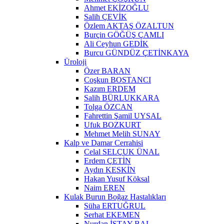
Ahmet EKİZOĞLU
Salih ÇEVİK
Özlem AKTAŞ ÖZALTUN
Burçin GÖĞÜŞ ÇAMLI
Ali Ceyhun GEDİK
Burcu GÜNDÜZ ÇETİNKAYA
Üroloji
Özer BARAN
Coşkun BOSTANCI
Kazım ERDEM
Salih BÜRLUKKARA
Tolga ÖZCAN
Fahrettin Şamil UYSAL
Ufuk BOZKURT
Mehmet Melih SUNAY
Kalp ve Damar Cerrahisi
Celal SELÇUK ÜNAL
Erdem ÇETİN
Aydın KESKİN
Hakan Yusuf Köksal
Naim EREN
Kulak Burun Boğaz Hastalıkları
Süha ERTUĞRUL
Serhat EKEMEN
Nurdan İSTAY BAL