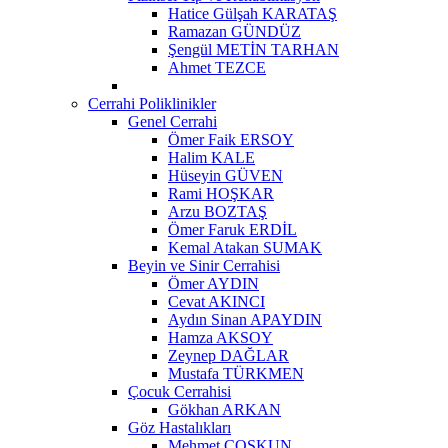
Hatice Gülşah KARATAŞ
Ramazan GÜNDÜZ
Şengül METİN TARHAN
Ahmet TEZCE
Cerrahi Poliklinikler
Genel Cerrahi
Ömer Faik ERSOY
Halim KALE
Hüseyin GÜVEN
Rami HOŞKAR
Arzu BOZTAŞ
Ömer Faruk ERDİL
Kemal Atakan SUMAK
Beyin ve Sinir Cerrahisi
Ömer AYDIN
Cevat AKINCI
Aydın Sinan APAYDIN
Hamza AKSOY
Zeynep DAĞLAR
Mustafa TÜRKMEN
Çocuk Cerrahisi
Gökhan ARKAN
Göz Hastalıkları
Mehmet ÇOŞKUN