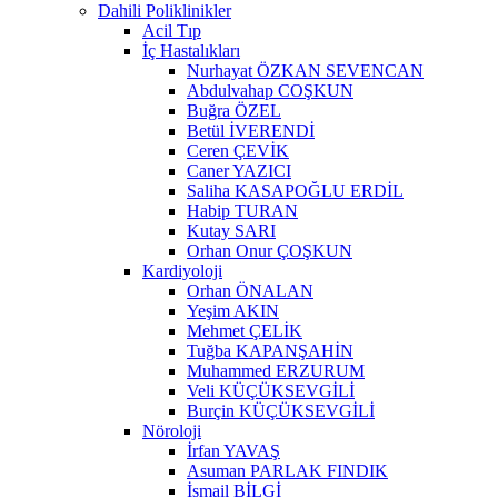
Dahili Poliklinikler
Acil Tıp
İç Hastalıkları
Nurhayat ÖZKAN SEVENCAN
Abdulvahap COŞKUN
Buğra ÖZEL
Betül İVERENDİ
Ceren ÇEVİK
Caner YAZICI
Saliha KASAPOĞLU ERDİL
Habip TURAN
Kutay SARI
Orhan Onur ÇOŞKUN
Kardiyoloji
Orhan ÖNALAN
Yeşim AKIN
Mehmet ÇELİK
Tuğba KAPANŞAHİN
Muhammed ERZURUM
Veli KÜÇÜKSEVGİLİ
Burçin KÜÇÜKSEVGİLİ
Nöroloji
İrfan YAVAŞ
Asuman PARLAK FINDIK
İsmail BİLGİ