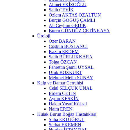
Ahmet EKİZOĞLU
Salih ÇEVİK
Özlem AKTAŞ ÖZALTUN
Burçin GÖĞÜŞ ÇAMLI
Ali Ceyhun GEDİK
Burcu GÜNDÜZ ÇETİNKAYA
Üroloji
Özer BARAN
Coşkun BOSTANCI
Kazım ERDEM
Salih BÜRLUKKARA
Tolga ÖZCAN
Fahrettin Şamil UYSAL
Ufuk BOZKURT
Mehmet Melih SUNAY
Kalp ve Damar Cerrahisi
Celal SELÇUK ÜNAL
Erdem ÇETİN
Aydın KESKİN
Hakan Yusuf Köksal
Naim EREN
Kulak Burun Boğaz Hastalıkları
Süha ERTUĞRUL
Serhat EKEMEN
Nurdan İSTAY BAL