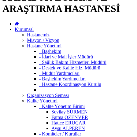
ARAŞTIRMA HASTANESİ
Kurumsal
Hastanemiz
Misyon / Vizyon
Hastane Yönetimi
- Başhekim
- İdari ve Mali İşler Müdürü
- Sağlık Bakım Hizmetleri Müdürü
- Destek ve Kalite Hiz. Müdürü
- Müdür Yardımcıları
- Başhekim Yardımcıları
- Hastane Koordinasyon Kurulu
Organizasyon Şeması
Kalite Yönetimi
- Kalite Yönetim Birimi
Sevilay SÜRMEN
Fatma ÖZENVER
Hatice ERUÇAR
Aysu ALPEREN
- Komiteler / Kurullar