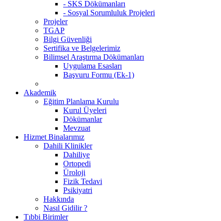
- SKS Dökümanları
- Sosyal Sorumluluk Projeleri
Projeler
TGAP
Bilgi Güvenliği
Sertifika ve Belgelerimiz
Bilimsel Araştırma Dökümanları
Uygulama Esasları
Başvuru Formu (Ek-1)
Akademik
Eğitim Planlama Kurulu
Kurul Üyeleri
Dökümanlar
Mevzuat
Hizmet Binalarımız
Dahili Klinikler
Dahiliye
Ortopedi
Üroloji
Fizik Tedavi
Psikiyatri
Hakkında
Nasıl Gidilir ?
Tıbbi Birimler