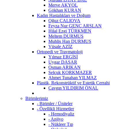
Merve AKYOL
Gökhan KURAN
Kadın Hastalıkları ve Doğum
Oğuz ÇALIOVA
Feyza Nur GENÇ ARSLAN
Hilal Ezgi TÜRKMEN
Meltem DURMUŞ
Muhlis Han DURMUŞ
Vüsale AZİZ
Ortopedi ve Travmatoloji
Yılmaz ERGİŞİ
Uygar DAŞAR
Osman ARIKAN
Selçuk KORKMAZER
Ahmet Tunahan YILMAZ
Plastik, Rekonstrüktif ve Estetik Cerrahi
Çavgın YILDIRIM ÖNAL
Birimlerimiz
- Birimler / Üniteler
- Özellikli Hizmetler
- Hemodiyaliz
- Anjiyo
- Nükleer Tıp