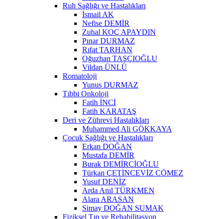
Ruh Sağlığı ve Hastalıkları
İsmail AK
Nefise DEMİR
Zuhal KOÇ APAYDIN
Pınar DURMAZ
Rıfat TARHAN
Oğuzhan TAŞÇIOĞLU
Vildan ÜNLÜ
Romatoloji
Yunus DURMAZ
Tıbbi Onkoloji
Fatih İNCİ
Fatih KARATAŞ
Deri ve Zührevi Hastalıkları
Muhammed Ali GÖKKAYA
Çocuk Sağlığı ve Hastalıkları
Erkan DOĞAN
Mustafa DEMİR
Burak DEMİRCİOĞLU
Türkan ÇETİNCEVİZ CÖMEZ
Yusuf DENİZ
Arda Anıl TÜRKMEN
Alara ARASAN
Simay DOĞAN SUMAK
Fiziksel Tıp ve Rehabilitasyon