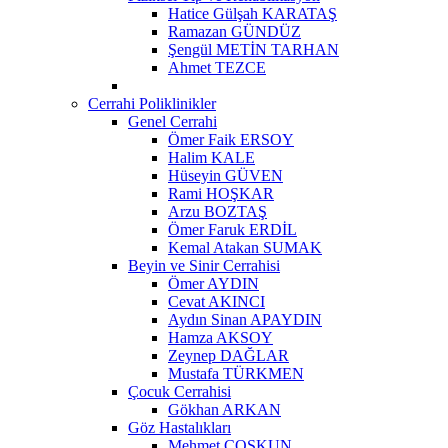
Hatice Gülşah KARATAŞ
Ramazan GÜNDÜZ
Şengül METİN TARHAN
Ahmet TEZCE
Cerrahi Poliklinikler
Genel Cerrahi
Ömer Faik ERSOY
Halim KALE
Hüseyin GÜVEN
Rami HOŞKAR
Arzu BOZTAŞ
Ömer Faruk ERDİL
Kemal Atakan SUMAK
Beyin ve Sinir Cerrahisi
Ömer AYDIN
Cevat AKINCI
Aydın Sinan APAYDIN
Hamza AKSOY
Zeynep DAĞLAR
Mustafa TÜRKMEN
Çocuk Cerrahisi
Gökhan ARKAN
Göz Hastalıkları
Mehmet ÇOŞKUN