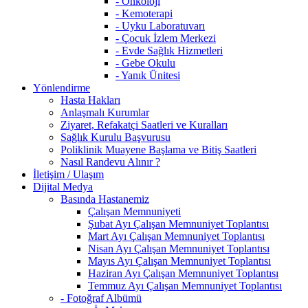
- Onkoloji
- Kemoterapi
- Uyku Laboratuvarı
- Çocuk İzlem Merkezi
- Evde Sağlık Hizmetleri
- Gebe Okulu
- Yanık Ünitesi
Yönlendirme
Hasta Hakları
Anlaşmalı Kurumlar
Ziyaret, Refakatçi Saatleri ve Kuralları
Sağlık Kurulu Başvurusu
Poliklinik Muayene Başlama ve Bitiş Saatleri
Nasıl Randevu Alınır ?
İletişim / Ulaşım
Dijital Medya
Basında Hastanemiz
Çalışan Memnuniyeti
Şubat Ayı Çalışan Memnuniyet Toplantısı
Mart Ayı Çalışan Memnuniyet Toplantısı
Nisan Ayı Çalışan Memnuniyet Toplantısı
Mayıs Ayı Çalışan Memnuniyet Toplantısı
Haziran Ayı Çalışan Memnuniyet Toplantısı
Temmuz Ayı Çalışan Memnuniyet Toplantısı
- Fotoğraf Albümü