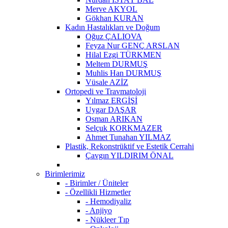
Merve AKYOL
Gökhan KURAN
Kadın Hastalıkları ve Doğum
Oğuz ÇALIOVA
Feyza Nur GENÇ ARSLAN
Hilal Ezgi TÜRKMEN
Meltem DURMUŞ
Muhlis Han DURMUŞ
Vüsale AZİZ
Ortopedi ve Travmatoloji
Yılmaz ERGİŞİ
Uygar DAŞAR
Osman ARIKAN
Selçuk KORKMAZER
Ahmet Tunahan YILMAZ
Plastik, Rekonstrüktif ve Estetik Cerrahi
Çavgın YILDIRIM ÖNAL
Birimlerimiz
- Birimler / Üniteler
- Özellikli Hizmetler
- Hemodiyaliz
- Anjiyo
- Nükleer Tıp