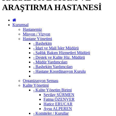
ARAŞTIRMA HASTANESİ
Kurumsal
Hastanemiz
Misyon / Vizyon
Hastane Yönetimi
- Başhekim
- İdari ve Mali İşler Müdürü
- Sağlık Bakım Hizmetleri Müdürü
- Destek ve Kalite Hiz. Müdürü
- Müdür Yardımcıları
- Başhekim Yardımcıları
- Hastane Koordinasyon Kurulu
Organizasyon Şeması
Kalite Yönetimi
- Kalite Yönetim Birimi
Sevilay SÜRMEN
Fatma ÖZENVER
Hatice ERUÇAR
Aysu ALPEREN
- Komiteler / Kurullar