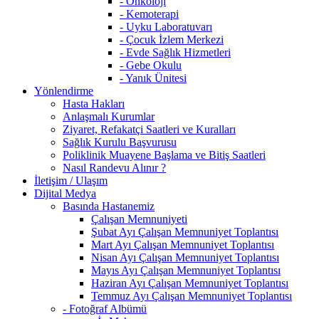
- Onkoloji
- Kemoterapi
- Uyku Laboratuvarı
- Çocuk İzlem Merkezi
- Evde Sağlık Hizmetleri
- Gebe Okulu
- Yanık Ünitesi
Yönlendirme
Hasta Hakları
Anlaşmalı Kurumlar
Ziyaret, Refakatçi Saatleri ve Kuralları
Sağlık Kurulu Başvurusu
Poliklinik Muayene Başlama ve Bitiş Saatleri
Nasıl Randevu Alınır ?
İletişim / Ulaşım
Dijital Medya
Basında Hastanemiz
Çalışan Memnuniyeti
Şubat Ayı Çalışan Memnuniyet Toplantısı
Mart Ayı Çalışan Memnuniyet Toplantısı
Nisan Ayı Çalışan Memnuniyet Toplantısı
Mayıs Ayı Çalışan Memnuniyet Toplantısı
Haziran Ayı Çalışan Memnuniyet Toplantısı
Temmuz Ayı Çalışan Memnuniyet Toplantısı
- Fotoğraf Albümü