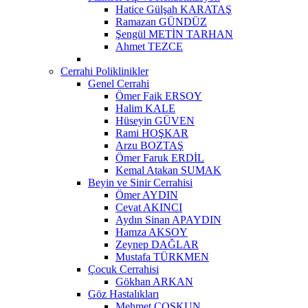
Hatice Gülşah KARATAŞ
Ramazan GÜNDÜZ
Şengül METİN TARHAN
Ahmet TEZCE
Cerrahi Poliklinikler
Genel Cerrahi
Ömer Faik ERSOY
Halim KALE
Hüseyin GÜVEN
Rami HOŞKAR
Arzu BOZTAŞ
Ömer Faruk ERDİL
Kemal Atakan SUMAK
Beyin ve Sinir Cerrahisi
Ömer AYDIN
Cevat AKINCI
Aydın Sinan APAYDIN
Hamza AKSOY
Zeynep DAĞLAR
Mustafa TÜRKMEN
Çocuk Cerrahisi
Gökhan ARKAN
Göz Hastalıkları
Mehmet ÇOŞKUN