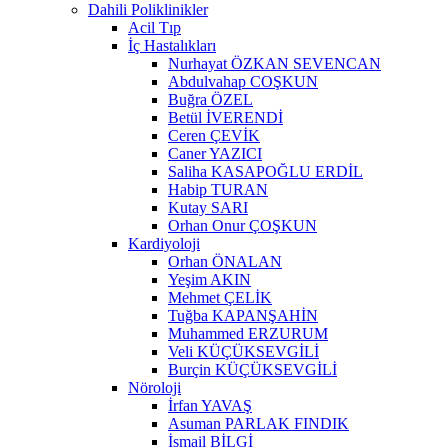
Dahili Poliklinikler
Acil Tıp
İç Hastalıkları
Nurhayat ÖZKAN SEVENCAN
Abdulvahap COŞKUN
Buğra ÖZEL
Betül İVERENDİ
Ceren ÇEVİK
Caner YAZICI
Saliha KASAPOĞLU ERDİL
Habip TURAN
Kutay SARI
Orhan Onur ÇOŞKUN
Kardiyoloji
Orhan ÖNALAN
Yeşim AKIN
Mehmet ÇELİK
Tuğba KAPANŞAHİN
Muhammed ERZURUM
Veli KÜÇÜKSEVGİLİ
Burçin KÜÇÜKSEVGİLİ
Nöroloji
İrfan YAVAŞ
Asuman PARLAK FINDIK
İsmail BİLGİ