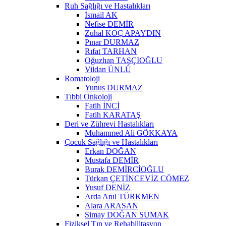
Ruh Sağlığı ve Hastalıkları
İsmail AK
Nefise DEMİR
Zuhal KOÇ APAYDIN
Pınar DURMAZ
Rıfat TARHAN
Oğuzhan TAŞÇIOĞLU
Vildan ÜNLÜ
Romatoloji
Yunus DURMAZ
Tıbbi Onkoloji
Fatih İNCİ
Fatih KARATAŞ
Deri ve Zührevi Hastalıkları
Muhammed Ali GÖKKAYA
Çocuk Sağlığı ve Hastalıkları
Erkan DOĞAN
Mustafa DEMİR
Burak DEMİRCİOĞLU
Türkan ÇETİNCEVİZ CÖMEZ
Yusuf DENİZ
Arda Anıl TÜRKMEN
Alara ARASAN
Simay DOĞAN SUMAK
Fiziksel Tıp ve Rehabilitasyon