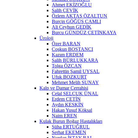
Ahmet EKİZOĞLU
Salih ÇEVİK
Özlem AKTAŞ ÖZALTUN
Burçin GÖĞÜŞ ÇAMLI
Ali Ceyhun GEDİK
Burcu GÜNDÜZ ÇETİNKAYA
Üroloji
Özer BARAN
Coşkun BOSTANCI
Kazım ERDEM
Salih BÜRLUKKARA
Tolga ÖZCAN
Fahrettin Şamil UYSAL
Ufuk BOZKURT
Mehmet Melih SUNAY
Kalp ve Damar Cerrahisi
Celal SELÇUK ÜNAL
Erdem ÇETİN
Aydın KESKİN
Hakan Yusuf Köksal
Naim EREN
Kulak Burun Boğaz Hastalıkları
Süha ERTUĞRUL
Serhat EKEMEN
Nurdan İSTAY BAL