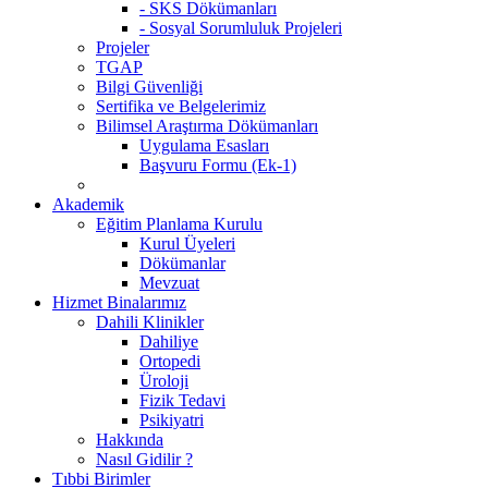
- SKS Dökümanları
- Sosyal Sorumluluk Projeleri
Projeler
TGAP
Bilgi Güvenliği
Sertifika ve Belgelerimiz
Bilimsel Araştırma Dökümanları
Uygulama Esasları
Başvuru Formu (Ek-1)
Akademik
Eğitim Planlama Kurulu
Kurul Üyeleri
Dökümanlar
Mevzuat
Hizmet Binalarımız
Dahili Klinikler
Dahiliye
Ortopedi
Üroloji
Fizik Tedavi
Psikiyatri
Hakkında
Nasıl Gidilir ?
Tıbbi Birimler