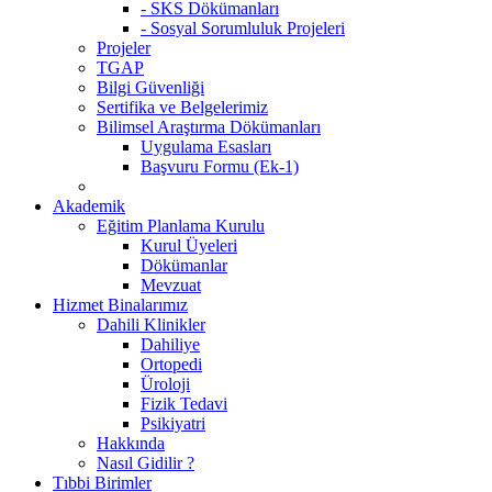
- SKS Dökümanları
- Sosyal Sorumluluk Projeleri
Projeler
TGAP
Bilgi Güvenliği
Sertifika ve Belgelerimiz
Bilimsel Araştırma Dökümanları
Uygulama Esasları
Başvuru Formu (Ek-1)
Akademik
Eğitim Planlama Kurulu
Kurul Üyeleri
Dökümanlar
Mevzuat
Hizmet Binalarımız
Dahili Klinikler
Dahiliye
Ortopedi
Üroloji
Fizik Tedavi
Psikiyatri
Hakkında
Nasıl Gidilir ?
Tıbbi Birimler