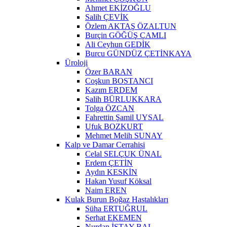
Ahmet EKİZOĞLU
Salih ÇEVİK
Özlem AKTAŞ ÖZALTUN
Burçin GÖĞÜŞ ÇAMLI
Ali Ceyhun GEDİK
Burcu GÜNDÜZ ÇETİNKAYA
Üroloji
Özer BARAN
Coşkun BOSTANCI
Kazım ERDEM
Salih BÜRLUKKARA
Tolga ÖZCAN
Fahrettin Şamil UYSAL
Ufuk BOZKURT
Mehmet Melih SUNAY
Kalp ve Damar Cerrahisi
Celal SELÇUK ÜNAL
Erdem ÇETİN
Aydın KESKİN
Hakan Yusuf Köksal
Naim EREN
Kulak Burun Boğaz Hastalıkları
Süha ERTUĞRUL
Serhat EKEMEN
Nurdan İSTAY BAL