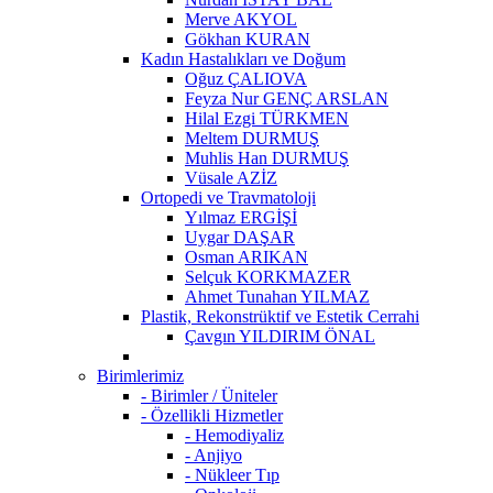
Merve AKYOL
Gökhan KURAN
Kadın Hastalıkları ve Doğum
Oğuz ÇALIOVA
Feyza Nur GENÇ ARSLAN
Hilal Ezgi TÜRKMEN
Meltem DURMUŞ
Muhlis Han DURMUŞ
Vüsale AZİZ
Ortopedi ve Travmatoloji
Yılmaz ERGİŞİ
Uygar DAŞAR
Osman ARIKAN
Selçuk KORKMAZER
Ahmet Tunahan YILMAZ
Plastik, Rekonstrüktif ve Estetik Cerrahi
Çavgın YILDIRIM ÖNAL
Birimlerimiz
- Birimler / Üniteler
- Özellikli Hizmetler
- Hemodiyaliz
- Anjiyo
- Nükleer Tıp