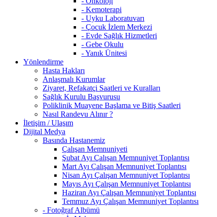
- Onkoloji
- Kemoterapi
- Uyku Laboratuvarı
- Çocuk İzlem Merkezi
- Evde Sağlık Hizmetleri
- Gebe Okulu
- Yanık Ünitesi
Yönlendirme
Hasta Hakları
Anlaşmalı Kurumlar
Ziyaret, Refakatçi Saatleri ve Kuralları
Sağlık Kurulu Başvurusu
Poliklinik Muayene Başlama ve Bitiş Saatleri
Nasıl Randevu Alınır ?
İletişim / Ulaşım
Dijital Medya
Basında Hastanemiz
Çalışan Memnuniyeti
Şubat Ayı Çalışan Memnuniyet Toplantısı
Mart Ayı Çalışan Memnuniyet Toplantısı
Nisan Ayı Çalışan Memnuniyet Toplantısı
Mayıs Ayı Çalışan Memnuniyet Toplantısı
Haziran Ayı Çalışan Memnuniyet Toplantısı
Temmuz Ayı Çalışan Memnuniyet Toplantısı
- Fotoğraf Albümü