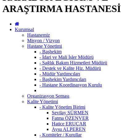
ARAŞTIRMA HASTANESİ
Kurumsal
Hastanemiz
Misyon / Vizyon
Hastane Yönetimi
- Başhekim
- İdari ve Mali İşler Müdürü
- Sağlık Bakım Hizmetleri Müdürü
- Destek ve Kalite Hiz. Müdürü
- Müdür Yardımcıları
- Başhekim Yardımcıları
- Hastane Koordinasyon Kurulu
Organizasyon Şeması
Kalite Yönetimi
- Kalite Yönetim Birimi
Sevilay SÜRMEN
Fatma ÖZENVER
Hatice ERUÇAR
Aysu ALPEREN
- Komiteler / Kurullar