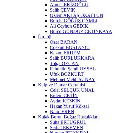
Ahmet EKİZOĞLU
Salih ÇEVİK
Özlem AKTAŞ ÖZALTUN
Burçin GÖĞÜŞ ÇAMLI
Ali Ceyhun GEDİK
Burcu GÜNDÜZ ÇETİNKAYA
Üroloji
Özer BARAN
Coşkun BOSTANCI
Kazım ERDEM
Salih BÜRLUKKARA
Tolga ÖZCAN
Fahrettin Şamil UYSAL
Ufuk BOZKURT
Mehmet Melih SUNAY
Kalp ve Damar Cerrahisi
Celal SELÇUK ÜNAL
Erdem ÇETİN
Aydın KESKİN
Hakan Yusuf Köksal
Naim EREN
Kulak Burun Boğaz Hastalıkları
Süha ERTUĞRUL
Serhat EKEMEN
Nurdan İSTAY BAL