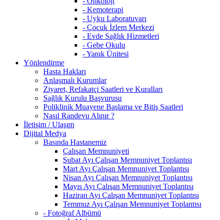
- Onkoloji
- Kemoterapi
- Uyku Laboratuvarı
- Çocuk İzlem Merkezi
- Evde Sağlık Hizmetleri
- Gebe Okulu
- Yanık Ünitesi
Yönlendirme
Hasta Hakları
Anlaşmalı Kurumlar
Ziyaret, Refakatçi Saatleri ve Kuralları
Sağlık Kurulu Başvurusu
Poliklinik Muayene Başlama ve Bitiş Saatleri
Nasıl Randevu Alınır ?
İletişim / Ulaşım
Dijital Medya
Basında Hastanemiz
Çalışan Memnuniyeti
Şubat Ayı Çalışan Memnuniyet Toplantısı
Mart Ayı Çalışan Memnuniyet Toplantısı
Nisan Ayı Çalışan Memnuniyet Toplantısı
Mayıs Ayı Çalışan Memnuniyet Toplantısı
Haziran Ayı Çalışan Memnuniyet Toplantısı
Temmuz Ayı Çalışan Memnuniyet Toplantısı
- Fotoğraf Albümü