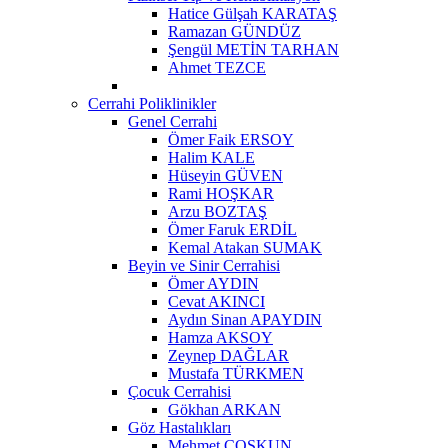
Hatice Gülşah KARATAŞ
Ramazan GÜNDÜZ
Şengül METİN TARHAN
Ahmet TEZCE
Cerrahi Poliklinikler
Genel Cerrahi
Ömer Faik ERSOY
Halim KALE
Hüseyin GÜVEN
Rami HOŞKAR
Arzu BOZTAŞ
Ömer Faruk ERDİL
Kemal Atakan SUMAK
Beyin ve Sinir Cerrahisi
Ömer AYDIN
Cevat AKINCI
Aydın Sinan APAYDIN
Hamza AKSOY
Zeynep DAĞLAR
Mustafa TÜRKMEN
Çocuk Cerrahisi
Gökhan ARKAN
Göz Hastalıkları
Mehmet ÇOŞKUN