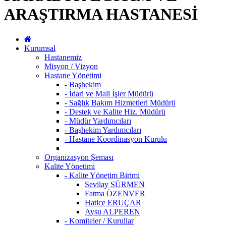
ARAŞTIRMA HASTANESİ
Kurumsal
Hastanemiz
Misyon / Vizyon
Hastane Yönetimi
- Başhekim
- İdari ve Mali İşler Müdürü
- Sağlık Bakım Hizmetleri Müdürü
- Destek ve Kalite Hiz. Müdürü
- Müdür Yardımcıları
- Başhekim Yardımcıları
- Hastane Koordinasyon Kurulu
Organizasyon Şeması
Kalite Yönetimi
- Kalite Yönetim Birimi
Sevilay SÜRMEN
Fatma ÖZENVER
Hatice ERUÇAR
Aysu ALPEREN
- Komiteler / Kurullar