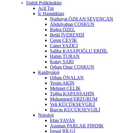
Dahili Poliklinikler
Acil Tıp
İç Hastalıkları
Nurhayat ÖZKAN SEVENCAN
Abdulvahap COŞKUN
Buğra ÖZEL
Betül İVERENDİ
Ceren ÇEVİK
Caner YAZICI
Saliha KASAPOĞLU ERDİL
Habip TURAN
Kutay SARI
Orhan Onur ÇOŞKUN
Kardiyoloji
Orhan ÖNALAN
Yeşim AKIN
Mehmet ÇELİK
Tuğba KAPANŞAHİN
Muhammed ERZURUM
Veli KÜÇÜKSEVGİLİ
Burçin KÜÇÜKSEVGİLİ
Nöroloji
İrfan YAVAŞ
Asuman PARLAK FINDIK
İsmail BİLGİ