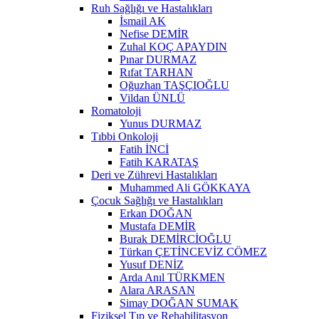
Ruh Sağlığı ve Hastalıkları
İsmail AK
Nefise DEMİR
Zuhal KOÇ APAYDIN
Pınar DURMAZ
Rıfat TARHAN
Oğuzhan TAŞÇIOĞLU
Vildan ÜNLÜ
Romatoloji
Yunus DURMAZ
Tıbbi Onkoloji
Fatih İNCİ
Fatih KARATAŞ
Deri ve Zührevi Hastalıkları
Muhammed Ali GÖKKAYA
Çocuk Sağlığı ve Hastalıkları
Erkan DOĞAN
Mustafa DEMİR
Burak DEMİRCİOĞLU
Türkan ÇETİNCEVİZ CÖMEZ
Yusuf DENİZ
Arda Anıl TÜRKMEN
Alara ARASAN
Simay DOĞAN SUMAK
Fiziksel Tıp ve Rehabilitasyon