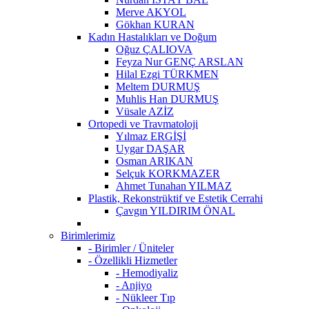
Merve AKYOL
Gökhan KURAN
Kadın Hastalıkları ve Doğum
Oğuz ÇALIOVA
Feyza Nur GENÇ ARSLAN
Hilal Ezgi TÜRKMEN
Meltem DURMUŞ
Muhlis Han DURMUŞ
Vüsale AZİZ
Ortopedi ve Travmatoloji
Yılmaz ERGİŞİ
Uygar DAŞAR
Osman ARIKAN
Selçuk KORKMAZER
Ahmet Tunahan YILMAZ
Plastik, Rekonstrüktif ve Estetik Cerrahi
Çavgın YILDIRIM ÖNAL
Birimlerimiz
- Birimler / Üniteler
- Özellikli Hizmetler
- Hemodiyaliz
- Anjiyo
- Nükleer Tıp