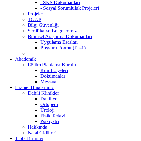
- SKS Dökümanları
- Sosyal Sorumluluk Projeleri
Projeler
TGAP
Bilgi Güvenliği
Sertifika ve Belgelerimiz
Bilimsel Araştırma Dökümanları
Uygulama Esasları
Başvuru Formu (Ek-1)
Akademik
Eğitim Planlama Kurulu
Kurul Üyeleri
Dökümanlar
Mevzuat
Hizmet Binalarımız
Dahili Klinikler
Dahiliye
Ortopedi
Üroloji
Fizik Tedavi
Psikiyatri
Hakkında
Nasıl Gidilir ?
Tıbbi Birimler