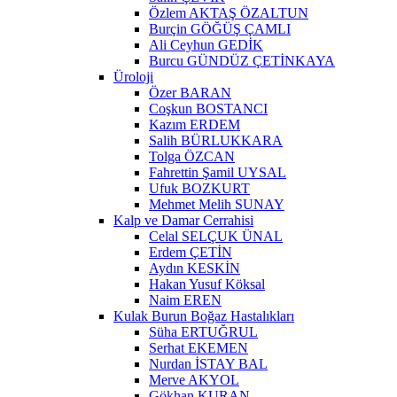
Özlem AKTAŞ ÖZALTUN
Burçin GÖĞÜŞ ÇAMLI
Ali Ceyhun GEDİK
Burcu GÜNDÜZ ÇETİNKAYA
Üroloji
Özer BARAN
Coşkun BOSTANCI
Kazım ERDEM
Salih BÜRLUKKARA
Tolga ÖZCAN
Fahrettin Şamil UYSAL
Ufuk BOZKURT
Mehmet Melih SUNAY
Kalp ve Damar Cerrahisi
Celal SELÇUK ÜNAL
Erdem ÇETİN
Aydın KESKİN
Hakan Yusuf Köksal
Naim EREN
Kulak Burun Boğaz Hastalıkları
Süha ERTUĞRUL
Serhat EKEMEN
Nurdan İSTAY BAL
Merve AKYOL
Gökhan KURAN