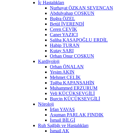
İç Hastalıkları
Nurhayat ÖZKAN SEVENCAN
Abdulvahap COŞKUN
Buğra ÖZEL
Betül İVERENDİ
Ceren ÇEVİK
Caner YAZICI
Saliha KASAPOĞLU ERDİL
Habip TURAN
Kutay SARI
Orhan Onur ÇOŞKUN
Kardiyoloji
Orhan ÖNALAN
Yeşim AKIN
Mehmet ÇELİK
Tuğba KAPANŞAHİN
Muhammed ERZURUM
Veli KÜÇÜKSEVGİLİ
Burçin KÜÇÜKSEVGİLİ
Nöroloji
İrfan YAVAŞ
Asuman PARLAK FINDIK
İsmail BİLGİ
Ruh Sağlığı ve Hastalıkları
İsmail AK