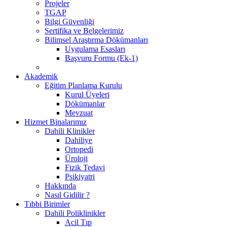
Projeler
TGAP
Bilgi Güvenliği
Sertifika ve Belgelerimiz
Bilimsel Araştırma Dökümanları
Uygulama Esasları
Başvuru Formu (Ek-1)
Akademik
Eğitim Planlama Kurulu
Kurul Üyeleri
Dökümanlar
Mevzuat
Hizmet Binalarımız
Dahili Klinikler
Dahiliye
Ortopedi
Üroloji
Fizik Tedavi
Psikiyatri
Hakkında
Nasıl Gidilir ?
Tıbbi Birimler
Dahili Poliklinikler
Acil Tıp