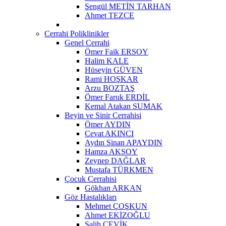
Şengül METİN TARHAN
Ahmet TEZCE
Cerrahi Poliklinikler
Genel Cerrahi
Ömer Faik ERSOY
Halim KALE
Hüseyin GÜVEN
Rami HOŞKAR
Arzu BOZTAŞ
Ömer Faruk ERDİL
Kemal Atakan SUMAK
Beyin ve Sinir Cerrahisi
Ömer AYDIN
Cevat AKINCI
Aydın Sinan APAYDIN
Hamza AKSOY
Zeynep DAĞLAR
Mustafa TÜRKMEN
Çocuk Cerrahisi
Gökhan ARKAN
Göz Hastalıkları
Mehmet ÇOŞKUN
Ahmet EKİZOĞLU
Salih ÇEVİK