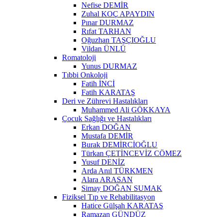
Nefise DEMİR
Zuhal KOÇ APAYDIN
Pınar DURMAZ
Rıfat TARHAN
Oğuzhan TAŞÇIOĞLU
Vildan ÜNLÜ
Romatoloji
Yunus DURMAZ
Tıbbi Onkoloji
Fatih İNCİ
Fatih KARATAŞ
Deri ve Zührevi Hastalıkları
Muhammed Ali GÖKKAYA
Çocuk Sağlığı ve Hastalıkları
Erkan DOĞAN
Mustafa DEMİR
Burak DEMİRCİOĞLU
Türkan ÇETİNCEVİZ CÖMEZ
Yusuf DENİZ
Arda Anıl TÜRKMEN
Alara ARASAN
Simay DOĞAN SUMAK
Fiziksel Tıp ve Rehabilitasyon
Hatice Gülşah KARATAŞ
Ramazan GÜNDÜZ