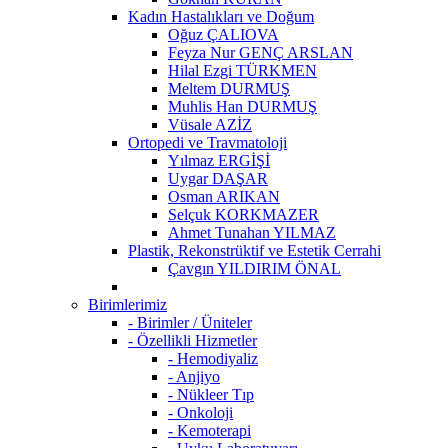
Kadın Hastalıkları ve Doğum
Oğuz ÇALIOVA
Feyza Nur GENÇ ARSLAN
Hilal Ezgi TÜRKMEN
Meltem DURMUŞ
Muhlis Han DURMUŞ
Vüsale AZİZ
Ortopedi ve Travmatoloji
Yılmaz ERGİŞİ
Uygar DAŞAR
Osman ARIKAN
Selçuk KORKMAZER
Ahmet Tunahan YILMAZ
Plastik, Rekonstrüktif ve Estetik Cerrahi
Çavgın YILDIRIM ÖNAL
Birimlerimiz
- Birimler / Üniteler
- Özellikli Hizmetler
- Hemodiyaliz
- Anjiyo
- Nükleer Tıp
- Onkoloji
- Kemoterapi